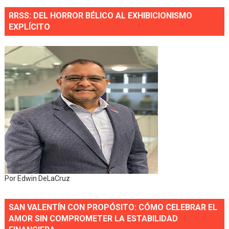
RRSS: DEL HORROR BÉLICO AL EXHIBICIONISMO
EXPLÍCITO
Por Edwin DeLaCruz
SAN VALENTÍN CON PROPÓSITO: CÓMO CELEBRAR EL
AMOR SIN COMPROMETER LA ESTABILIDAD