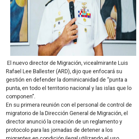
Digecac realizará Primer Festival de Plantas 2026
Josefa Castillo: Liderazgo y Transformación Social al F
Lee Ballester a los que se forman como agentes “Todo
Operativo Interinstitucional “Compromiso Ambiental 2.
El nuevo director de Migración, vicealmirante Luis
Trabajadores de la prensa y Obispado de la Provincia 
Rafael Lee Ballester (ARD), dijo que enfocará su
gestión en defender la dominicanidad de “punta a
punta, en todo el territorio nacional y las islas que lo
componen”.
En su primera reunión con el personal de control de
migratorio de la Dirección General de Migración, el
director anunció la creación de un reglamento y
protocolo para las jornadas de detener a los
migrantes en condición ilegal utilizando el uso