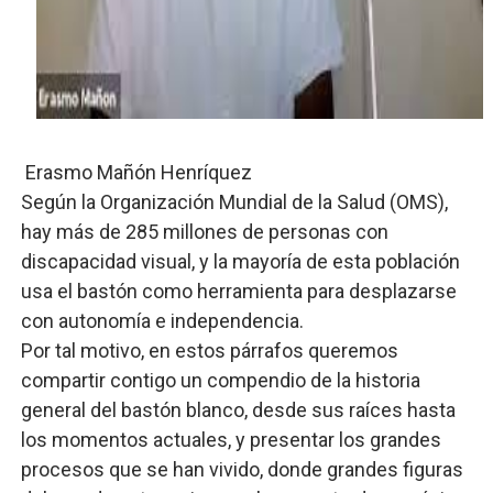
Operativo Interinstitucional “Compromiso Ambiental 2.
Trabajadores de la prensa y Obispado de la Provincia 
Ministerio de Cultura anuncia ganadores de Premios Anu
Más de 180 dirigentes sindicales de las Américas se re
Erasmo Mañón Henríquez
Según la Organización Mundial de la Salud (OMS),
Restaurante Amigos es reconocido por sus cuatro déc
hay más de 285 millones de personas con
discapacidad visual, y la mayoría de esta población
Banco Popular escala 17 posiciones en los mil mejore
usa el bastón como herramienta para desplazarse
con autonomía e independencia.
Por tal motivo, en estos párrafos queremos
compartir contigo un compendio de la historia
general del bastón blanco, desde sus raíces hasta
los momentos actuales, y presentar los grandes
procesos que se han vivido, donde grandes figuras