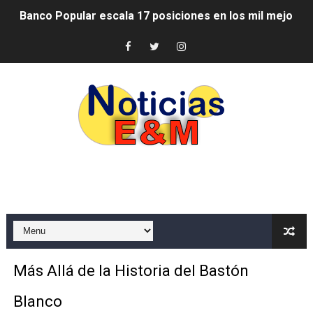
Banco Popular escala 17 posiciones en los mil mejore
SNS y el SRSO actualizan Manual de Comunicación Inter
Osiris de León responde a Roberto Tineo y a Yeisy por 
DGPCF: 55 años sembrando desarrollo y fortaleciendo 
Operativo interagencial frena delitos ambientales y re
-Propeep y Gestión Presidencial encabezan entrega co
Ministerio de Defensa siembra esperanza y protege e
MICM y CECCOM retienen 213,355 galones de combustibl
Bienes Nacionales recauda más de RD 57 millones en s
Más Allá de la Historia del Bastón
Residentes en San Juan beneficiados con jornada asiste
Blanco