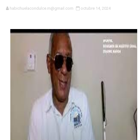
El magistrado Henry Molina decidió no seguir en la Pre
habichuelacondulce.m@gmail.com
octubre 14, 2024
​Domingo Plácido critica la situación económica y califi
Graduación XII Promoción Servicio Militar Voluntario
Fellito Suberví asegura en Carolina Mejía RD tiene la op
Hipótesis policial sobre atentado a balazos en la aven
CESDN urge fortalecer el sistema eléctrico ante con
Cacerolazos, gomas quemadas y bombas lagrimógenas:
Roberto Ángel Salcedo anuncia festival cultural para la
Roberto Ángel Salcedo anuncia festival cultural para la
Lee Ballester a los que se forman como agentes “Todo