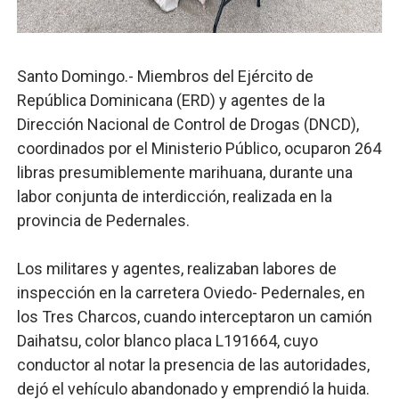
Operativo Interinstitucional “Compromiso Ambiental 2.
Trabajadores de la prensa y Obispado de la Provincia 
Santo Domingo.- Miembros del Ejército de
República Dominicana (ERD) y agentes de la
Ministerio de Cultura anuncia ganadores de Premios Anu
Dirección Nacional de Control de Drogas (DNCD),
Más de 180 dirigentes sindicales de las Américas se re
coordinados por el Ministerio Público, ocuparon 264
libras presumiblemente marihuana, durante una
Restaurante Amigos es reconocido por sus cuatro déc
labor conjunta de interdicción, realizada en la
provincia de Pedernales.
Los militares y agentes, realizaban labores de
inspección en la carretera Oviedo- Pedernales, en
los Tres Charcos, cuando interceptaron un camión
Daihatsu, color blanco placa L191664, cuyo
conductor al notar la presencia de las autoridades,
dejó el vehículo abandonado y emprendió la huida.