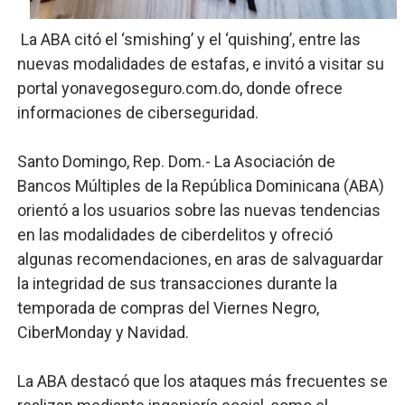
Fellito Suberví inspecciona obras en las “villas” y pide
La ABA citó el ‘smishing’ y el ‘quishing’, entre las
nuevas modalidades de estafas, e invitó a visitar su
Comedores Comunitarios de DASAC garantizan alimenta
portal yonavegoseguro.com.do, donde ofrece
UNTC inicia ofensiva para recuperar fuerza gremial y fo
informaciones de ciberseguridad.
PRM escogerá este domingo su nueva cúpula directiva 
Santo Domingo, Rep. Dom.- La Asociación de
Bancos Múltiples de la República Dominicana (ABA)
Candidato a presidente del Colegio de Notarios hace ll
orientó a los usuarios sobre las nuevas tendencias
en las modalidades de ciberdelitos y ofreció
algunas recomendaciones, en aras de salvaguardar
la integridad de sus transacciones durante la
temporada de compras del Viernes Negro,
CiberMonday y Navidad.
La ABA destacó que los ataques más frecuentes se