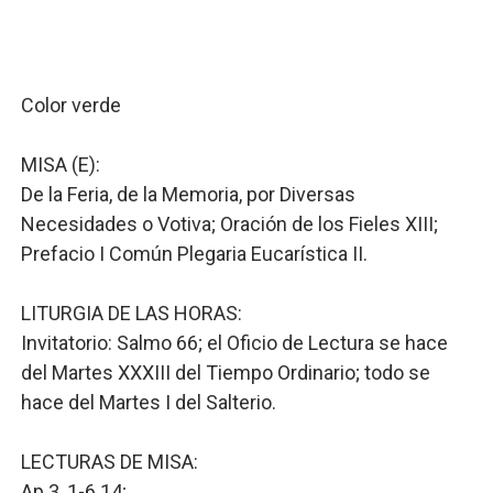
Lee Ballester a los que se forman como agentes “Todo
Operativo Interinstitucional “Compromiso Ambiental 2.
Color verde
Trabajadores de la prensa y Obispado de la Provincia 
MISA (E):
Ministerio de Cultura anuncia ganadores de Premios Anu
De la Feria, de la Memoria, por Diversas
Necesidades o Votiva; Oración de los Fieles XIII;
Más de 180 dirigentes sindicales de las Américas se re
Prefacio I Común Plegaria Eucarística II.
LITURGIA DE LAS HORAS:
Invitatorio: Salmo 66; el Oficio de Lectura se hace
del Martes XXXIII del Tiempo Ordinario; todo se
hace del Martes I del Salterio.
LECTURAS DE MISA:
Ap 3, 1-6.14;