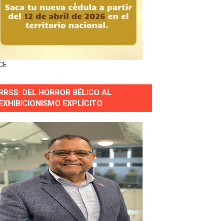
s en lo que va de año
nidad y Ejército RD
CE
 Justicia.
RRSS: DEL HORROR BÉLICO AL
 gobierno
EXHIBICIONISMO EXPLÍCITO
a primera mujer presidente de la República
horas después
ingo Norte