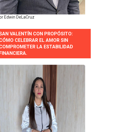
or Edwin DeLaCruz
SAN VALENTÍN CON PROPÓSITO:
erse a normas éticas y ser garante de los derechos de la
CÓMO CELEBRAR EL AMOR SIN
COMPROMETER LA ESTABILIDAD
FINANCIERA.
 Estratégica para Impulsar el Desarrollo de Santo Domingo