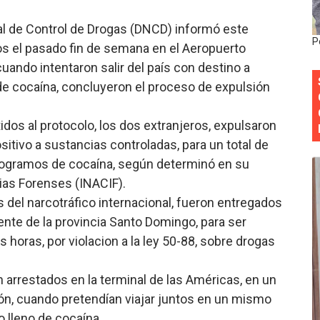
estival de Plantas 2026
al de Control de Drogas (DNCD) informó este
P
os el pasado fin de semana en el Aeropuerto
y Transformación Social al Frente del INAIPI
uando intentaron salir del país con destino a
 forman como agentes “Todo el equipo de la DGM debe acog
 de cocaína, concluyeron el proceso de expulsión
al “Compromiso Ambiental 2.0”
idos al protocolo, los dos extranjeros, expulsaron
sitivo a sustancias controladas, para un total de
y Obispado de la Provincia Santo Domingo Acuerdan Alianza
ilogramos de cocaína, según determinó en su
cias Forenses (INACIF).
 del narcotráfico internacional, fueron entregados
nte de la provincia Santo Domingo, para ser
s horas, por violacion a la ley 50-88, sobre drogas
 arrestados en la terminal de las Américas, en un
ión, cuando pretendían viajar juntos en un mismo
o lleno de cocaína.