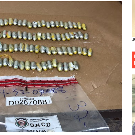
3,355 galones de combustibles y 46 millones de mercancía
más de RD 57 millones en segunda subasta pública del año
eficiados con jornada asistencial de Desarrollo de la Comu
J
decidió no seguir en la Presidencia de la Suprema Corte de
situación económica y califica de ineficiente la gestión del
rvicio Militar Voluntario
Carolina Mejía RD tiene la oportunidad histórica de elegir l
entado a balazos en la avenida Abraham Lincoln y fallecer 
sistema eléctrico ante constantes apagones en Santo Dom
Colegio de Notarios hace llamado a la unidad.