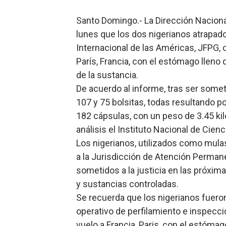
Digecac realizará Primer F
Santo Domingo.- La Dirección Nacion
lunes que los dos nigerianos atrapad
Josefa Castillo: Liderazgo 
Internacional de las Américas, JFPG, c
Lee Ballester a los que se
París, Francia, con el estómago lleno
de la sustancia.
Operativo Interinstitucion
De acuerdo al informe, tras ser somet
107 y 75 bolsitas, todas resultando po
Trabajadores de la prensa 
182 cápsulas, con un peso de 3.45 k
análisis el Instituto Nacional de Cien
Los nigerianos, utilizados como mulas
a la Jurisdicción de Atención Permane
sometidos a la justicia en las próxima
y sustancias controladas.
Se recuerda que los nigerianos fueron
operativo de perfilamiento e inspecc
vuelo a Francia, Paris, con el estómag