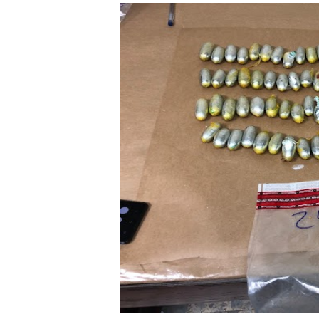
MICM y CECCOM retienen 21
Bienes Nacionales recauda 
Residentes en San Juan ben
El magistrado Henry Molina 
​Domingo Plácido critica la 
Graduación XII Promoción Se
Fellito Suberví asegura en 
Hipótesis policial sobre at
CESDN urge fortalecer el 
Candidato a presidente del 