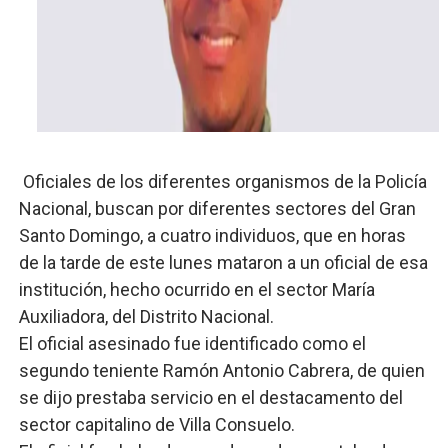
Digecac realizará Primer Festival de Plantas 2026
Josefa Castillo: Liderazgo y Transformación Social al F
Lee Ballester a los que se forman como agentes “Todo
Operativo Interinstitucional “Compromiso Ambiental 2.
Oficiales de los diferentes organismos de la Policía
Trabajadores de la prensa y Obispado de la Provincia 
Nacional, buscan por diferentes sectores del Gran
Santo Domingo, a cuatro individuos, que en horas
de la tarde de este lunes mataron a un oficial de esa
institución, hecho ocurrido en el sector María
Auxiliadora, del Distrito Nacional.
El oficial asesinado fue identificado como el
segundo teniente Ramón Antonio Cabrera, de quien
se dijo prestaba servicio en el destacamento del
sector capitalino de Villa Consuelo.