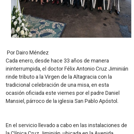
Banco Popular escala 17 posiciones en los mil mejore
SNS y el SRSO actualizan Manual de Comunicación Inter
Osiris de León responde a Roberto Tineo y a Yeisy por 
DGPCF: 55 años sembrando desarrollo y fortaleciendo 
Por Dairo Méndez
Cada enero, desde hace 33 años de manera
Operativo interagencial frena delitos ambientales y re
ininterrumpida, el doctor Félix Antonio Cruz Jiminián
rinde tributo a la Virgen de la Altagracia con la
tradicional celebración de una misa, en esta
ocasión oficiada este viernes por el padre Daniel
Mansiel, párroco de la iglesia San Pablo Apóstol.
En el servicio llevado a cabo en las instalaciones de
la Clínica Cruz Jiminián, ubicada en la Avenida