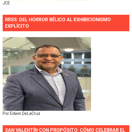
JCE
RRSS: DEL HORROR BÉLICO AL EXHIBICIONISMO
EXPLÍCITO
Por Edwin DeLaCruz
SAN VALENTÍN CON PROPÓSITO: CÓMO CELEBRAR EL