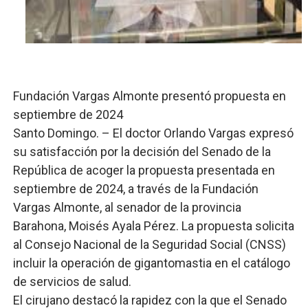
Candidato a presidente del Colegio de Notarios hace ll
Digecac realizará Primer Festival de Plantas 2026
Josefa Castillo: Liderazgo y Transformación Social al F
Fundación Vargas Almonte presentó propuesta en
Lee Ballester a los que se forman como agentes “Todo
septiembre de 2024
Santo Domingo. – El doctor Orlando Vargas expresó
Operativo Interinstitucional “Compromiso Ambiental 2.
su satisfacción por la decisión del Senado de la
República de acoger la propuesta presentada en
septiembre de 2024, a través de la Fundación
Vargas Almonte, al senador de la provincia
Barahona, Moisés Ayala Pérez. La propuesta solicita
al Consejo Nacional de la Seguridad Social (CNSS)
incluir la operación de gigantomastia en el catálogo
de servicios de salud.
El cirujano destacó la rapidez con la que el Senado