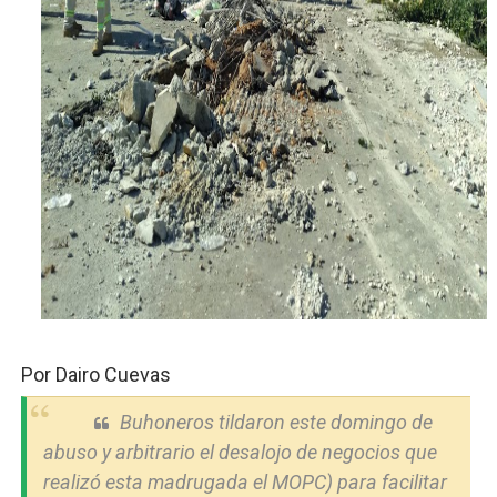
Candidato a presidente del Colegio de Notarios hace ll
Digecac realizará Primer Festival de Plantas 2026
Josefa Castillo: Liderazgo y Transformación Social al F
Lee Ballester a los que se forman como agentes “Todo
Operativo Interinstitucional “Compromiso Ambiental 2.
Por Dairo Cuevas
Buhoneros tildaron este domingo de
abuso y arbitrario el desalojo de negocios que
realizó esta madrugada el MOPC) para facilitar