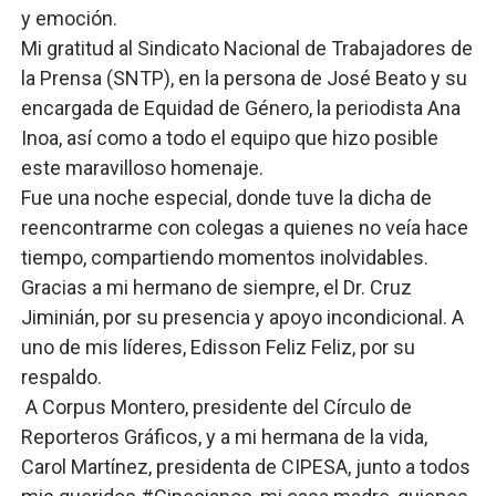
y emoción.
Comedores Comunitarios de DASAC garantizan alimenta
Mi gratitud al Sindicato Nacional de Trabajadores de
la Prensa (SNTP), en la persona de José Beato y su
UNTC inicia ofensiva para recuperar fuerza gremial y fo
encargada de Equidad de Género, la periodista Ana
PRM escogerá este domingo su nueva cúpula directiva 
Inoa, así como a todo el equipo que hizo posible
este maravilloso homenaje.
Candidato a presidente del Colegio de Notarios hace ll
Fue una noche especial, donde tuve la dicha de
reencontrarme con colegas a quienes no veía hace
Digecac realizará Primer Festival de Plantas 2026
tiempo, compartiendo momentos inolvidables.
Gracias a mi hermano de siempre, el Dr. Cruz
Jiminián, por su presencia y apoyo incondicional. A
uno de mis líderes, Edisson Feliz Feliz, por su
respaldo.
A Corpus Montero, presidente del Círculo de
Reporteros Gráficos, y a mi hermana de la vida,
Carol Martínez, presidenta de CIPESA, junto a todos