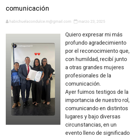
comunicación
DGPCF: 55 años sembrando desarrollo y fortaleciendo 
Operativo interagencial frena delitos ambientales y re
habichuelacondulce.m@gmail.com
marzo 23, 2025
Quiero expresar mi más
-Propeep y Gestión Presidencial encabezan entrega co
profundo agradecimiento
Ministerio de Defensa siembra esperanza y protege e
por el reconocimiento que,
con humildad, recibí junto
MICM y CECCOM retienen 213,355 galones de combustibl
a otras grandes mujeres
profesionales de la
Bienes Nacionales recauda más de RD 57 millones en s
comunicación.
Residentes en San Juan beneficiados con jornada asiste
Ayer fuimos testigos de la
importancia de nuestro rol,
El magistrado Henry Molina decidió no seguir en la Pre
comunicando en distintos
lugares y bajo diversas
​Domingo Plácido critica la situación económica y califi
circunstancias, en un
Graduación XII Promoción Servicio Militar Voluntario
evento lleno de significado