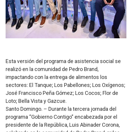
Candidato a presidente del Colegio de Notarios hace ll
Digecac realizará Primer Festival de Plantas 2026
Josefa Castillo: Liderazgo y Transformación Social al F
Lee Ballester a los que se forman como agentes “Todo
Esta versión del programa de asistencia social se
Operativo Interinstitucional “Compromiso Ambiental 2.
realizó en la comunidad de Pedro Brand,
impactando con la entrega de alimentos los
sectores: El Tanque; Los Pabellones; Los Oxígenos;
José Francisco Peña Gómez; Los Cocos; Flor de
Loto; Bella Vista y Gazcue.
Santo Domingo. – Durante la tercera jornada del
programa “Gobierno Contigo” encabezada por el
presidente de la República, Luis Abinader Corona,