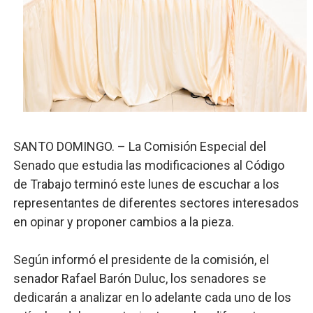
Banco Popular escala 17 posiciones en los mil mejore
SNS y el SRSO actualizan Manual de Comunicación Inter
Osiris de León responde a Roberto Tineo y a Yeisy por 
DGPCF: 55 años sembrando desarrollo y fortaleciendo 
Operativo interagencial frena delitos ambientales y re
SANTO DOMINGO. – La Comisión Especial del
Senado que estudia las modificaciones al Código
de Trabajo terminó este lunes de escuchar a los
representantes de diferentes sectores interesados
en opinar y proponer cambios a la pieza.
Según informó el presidente de la comisión, el
senador Rafael Barón Duluc, los senadores se
dedicarán a analizar en lo adelante cada uno de los