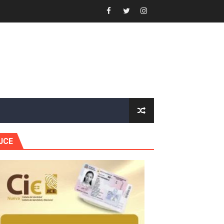
or gastronómico
estión comunicacional en salud
e Presa de Guaiguí: "Es ignorancia supina"
gidas del país
JCE
ctados por la obra vial, en cumplimiento de un compromis
forestación en Manabao
s en lo que va de año