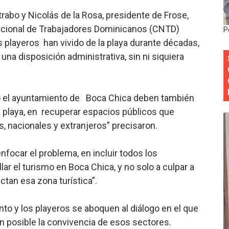
 forman como agentes “Todo el equipo de la DGM debe acog
abo y Nicolás de la Rosa, presidente de Frose,
Nacional de Trabajadores Dominicanos (CNTD)
P
al “Compromiso Ambiental 2.0”
s playeros han vivido de la playa durante décadas,
na disposición administrativa, sin ni siquiera
y Obispado de la Provincia Santo Domingo Acuerdan Alianza
cia ganadores de Premios Anuales de Literatura 2026 y el d
o el ayuntamiento de Boca Chica deben también
cales de las Américas se reúnen en República Dominicana pa
a playa, en recuperar espacios públicos que
, nacionales y extranjeros” precisaron.
focar el problema, en incluir todos los
ar el turismo en Boca Chica, y no solo a culpar a
ctan esa zona turística”.
o y los playeros se aboquen al diálogo en el que
n posible la convivencia de esos sectores.