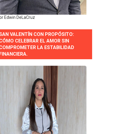
erse a normas éticas y ser garante de los derechos de la
or Edwin DeLaCruz
SAN VALENTÍN CON PROPÓSITO:
 Estratégica para Impulsar el Desarrollo de Santo Domingo
CÓMO CELEBRAR EL AMOR SIN
COMPROMETER LA ESTABILIDAD
e Historia 2025
FINANCIERA.
ra fortalecer el diálogo social y el trabajo decente