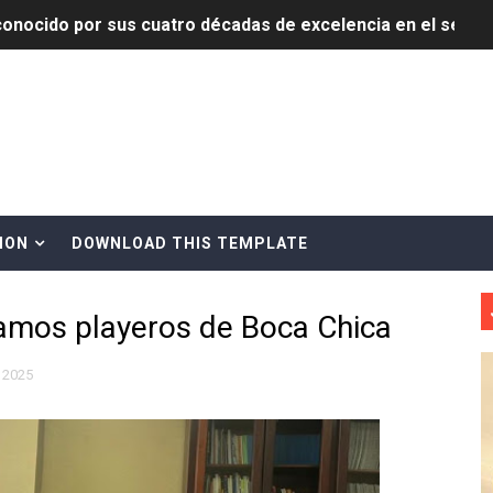
onocido por sus cuatro décadas de excelencia en el sect
siciones en los mil mejores bancos del mundo
anual de Comunicación Interna y Externa para fortalecer g
Roberto Tineo y a Yeisy por sus críticas destempladas sobr
esarrollo y fortaleciendo la frontera dominicana
ION
DOWNLOAD THIS TEMPLATE
ena delitos ambientales y recupera terrenos en zonas prote
amos playeros de Boca Chica
encial encabezan entrega compensación a comerciantes impa
mbra esperanza y protege el agua mediante Jornada de Re
 2025
3,355 galones de combustibles y 46 millones de mercancía
más de RD 57 millones en segunda subasta pública del año