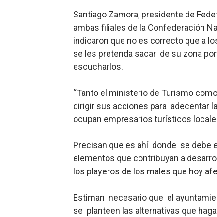
Lee Ballester a los que se
Santiago Zamora, presidente de Fedetr
ambas filiales de la Confederación 
Operativo Interinstitucion
indicaron que no es correcto que a lo
se les pretenda sacar de su zona por u
Trabajadores de la prensa 
escucharlos.
Ministerio de Cultura anun
“Tanto el ministerio de Turismo com
Más de 180 dirigentes sindi
dirigir sus acciones para adecentar l
ocupan empresarios turísticos locales
Precisan que es ahí donde se debe en
elementos que contribuyan a desarroll
los playeros de los males que hoy afe
Estiman necesario que el ayuntamient
se planteen las alternativas que haga