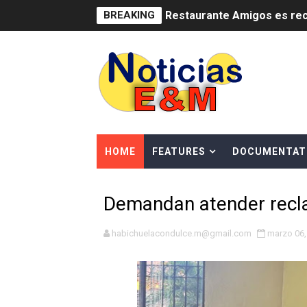
BREAKING
Restaurante Amigos es rec
Banco Popular escala 17 po
SNS y el SRSO actualizan M
Osiris de León responde a 
DGPCF: 55 años sembrando d
HOME
FEATURES
DOCUMENTAT
Operativo interagencial fr
Demandan atender recl
-Propeep y Gestión Presid
Ministerio de Defensa sie
habichuelacondulce.m@gmail.com
marzo 06,
MICM y CECCOM retienen 21
Bienes Nacionales recauda 