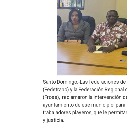
Residentes en San Juan ben
El magistrado Henry Molina 
​Domingo Plácido critica la 
Graduación XII Promoción Se
Fellito Suberví asegura en 
Hipótesis policial sobre at
Santo Domingo.-Las federaciones de 
CESDN urge fortalecer el 
(Fedetrabo) y la Federación Regional 
Cacerolazos, gomas quemad
(Frose), reclamaron la intervención d
ayuntamiento de ese municipio para b
Roberto Ángel Salcedo anunc
trabajadores playeros, que le permi
y justicia.
Roberto Ángel Salcedo anunc