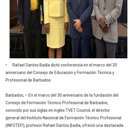
Comedores Comunitarios de DASAC garantizan alimenta
UNTC inicia ofensiva para recuperar fuerza gremial y fo
PRM escogerá este domingo su nueva cúpula directiva 
Candidato a presidente del Colegio de Notarios hace ll
Digecac realizará Primer Festival de Plantas 2026
•
Rafael Santos Badía dictó conferencia en el marco del 30
Josefa Castillo: Liderazgo y Transformación Social al F
aniversario del Consejo de Educación y Formación Técnica y
Profesional de Barbados
Barbados, – En el marco del 30 aniversario de la fundación del
Consejo de Formación Técnico Profesional de Barbados,
conocido por sus siglas en ingles TVET Council, el director
general del Instituto Nacional de Formación Técnico Profesional
(INFOTEP), profesor Rafael Santos Badía, ofreció una destacada