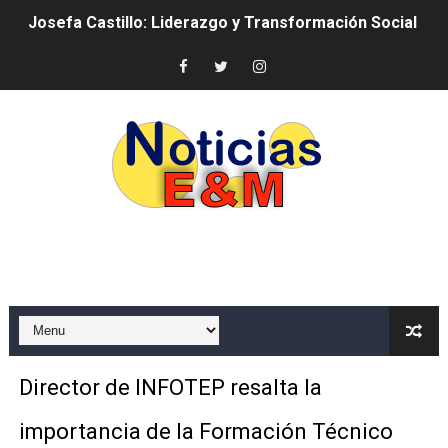
Josefa Castillo: Liderazgo y Transformación Social al F
Lee Ballester a los que se forman como agentes “Todo
Operativo Interinstitucional “Compromiso Ambiental 2.
Trabajadores de la prensa y Obispado de la Provincia 
Ministerio de Cultura anuncia ganadores de Premios Anu
Más de 180 dirigentes sindicales de las Américas se re
Restaurante Amigos es reconocido por sus cuatro déc
Banco Popular escala 17 posiciones en los mil mejore
SNS y el SRSO actualizan Manual de Comunicación Inter
Director de INFOTEP resalta la
Osiris de León responde a Roberto Tineo y a Yeisy por 
importancia de la Formación Técnico