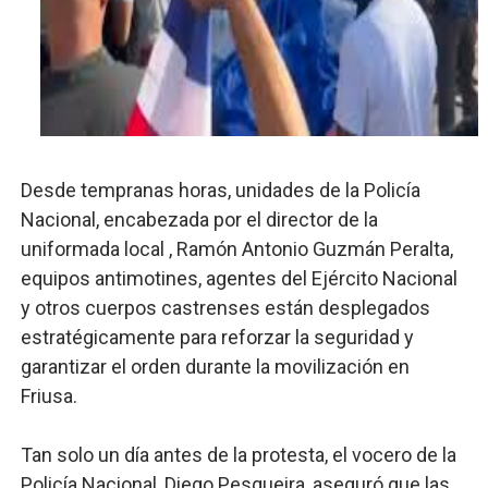
El PRM renueva su cúpula directiva: Luis Abinader asum
Fellito Suberví inspecciona obras en las “villas” y pide
Comedores Comunitarios de DASAC garantizan alimenta
UNTC inicia ofensiva para recuperar fuerza gremial y fo
Desde tempranas horas, unidades de la Policía
Nacional, encabezada por el director de la
PRM escogerá este domingo su nueva cúpula directiva 
uniformada local , Ramón Antonio Guzmán Peralta,
equipos antimotines, agentes del Ejército Nacional
y otros cuerpos castrenses están desplegados
estratégicamente para reforzar la seguridad y
garantizar el orden durante la movilización en
Friusa.
Tan solo un día antes de la protesta, el vocero de la
Policía Nacional, Diego Pesqueira, aseguró que las