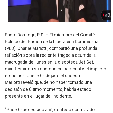
Fellito Suberví inspecciona obras en las “villas” y pide
Comedores Comunitarios de DASAC garantizan alimenta
UNTC inicia ofensiva para recuperar fuerza gremial y fo
Santo Domingo, R.D. – El miembro del Comité
PRM escogerá este domingo su nueva cúpula directiva 
Político del Partido de la Liberación Dominicana
(PLD), Charlie Mariotti, compartió una profunda
Candidato a presidente del Colegio de Notarios hace ll
reflexión sobre la reciente tragedia ocurrida la
madrugada del lunes en la discoteca Jet Set,
manifestando su conmoción personal y el impacto
emocional que le ha dejado el suceso.
Mariotti reveló que, de no haber tomado una
decisión de último momento, habría estado
presente en el lugar del incidente.
“Pude haber estado ahí”, confesó conmovido,