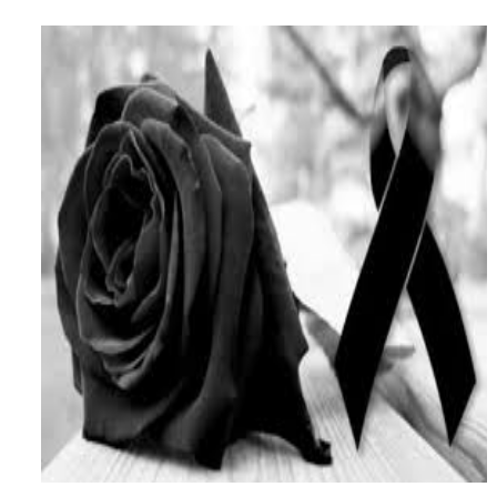
MICM y CECCOM retienen 213,355 galones de combustibl
Bienes Nacionales recauda más de RD 57 millones en s
Residentes en San Juan beneficiados con jornada asiste
El magistrado Henry Molina decidió no seguir en la Pre
​Domingo Plácido critica la situación económica y califi
Graduación XII Promoción Servicio Militar Voluntario
Fellito Suberví asegura en Carolina Mejía RD tiene la op
Hipótesis policial sobre atentado a balazos en la aven
CESDN urge fortalecer el sistema eléctrico ante con
Candidato a presidente del Colegio de Notarios hace ll