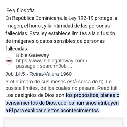
Digecac realizará Primer Festival de Plantas 2026
Fe y filosofia
En República Dominicana, la Ley 192-19 protege la
Josefa Castillo: Liderazgo y Transformación Social al F
imagen, el honor, y la intimidad de las personas
fallecidas.
Lee Ballester a los que se forman como agentes “Todo
Esta ley establece límites a la difusión
de imágenes o datos sensibles de personas
Operativo Interinstitucional “Compromiso Ambiental 2.
fallecidas.
Bible Gateway
Trabajadores de la prensa y Obispado de la Provincia 
https://www.biblegateway.com
›
passage › search=Job ...
Job 14:5 - Reina-Valera 1960
Y el número de sus meses está cerca de ti;. Le
pusiste límites, de los cuales no pasará. Read full
chapter ·
Job 14:5
in all Spanish translations.
Los designios de Dios son
los propósitos, planes o
pensamientos de Dios, que los humanos atribuyen
a Él para explicar ciertos acontecimientos
.