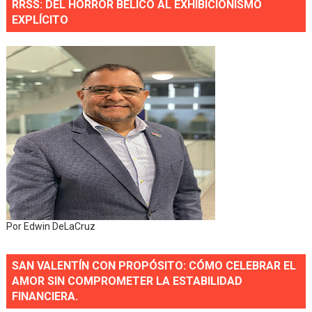
RRSS: DEL HORROR BÉLICO AL EXHIBICIONISMO
EXPLÍCITO
Por Edwin DeLaCruz
SAN VALENTÍN CON PROPÓSITO: CÓMO CELEBRAR EL
AMOR SIN COMPROMETER LA ESTABILIDAD
FINANCIERA.