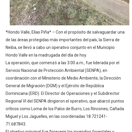
Comedores Comunitarios de DASAC garantizan alimenta
UNTC inicia ofensiva para recuperar fuerza gremial y fo
PRM escogerá este domingo su nueva cúpula directiva 
*Hondo Valle, Elías Piña* – Con el propósito de salvaguardar una
de las áreas protegidas más importantes del país, la Sierra de
Candidato a presidente del Colegio de Notarios hace ll
Neiba, se llevó a cabo un operativo conjunto en el Municipio
Hondo Valle en la madrugada del día de hoy.
Digecac realizará Primer Festival de Plantas 2026
La operación, que comenzó a las 3:00 a.m., fue liderada por el
Josefa Castillo: Liderazgo y Transformación Social al F
Servicio Nacional de Protección Ambiental (SENPA), en
coordinación con el Ministerio de Medio Ambiente, la Dirección
General de Migración (DGM) y el Ejército de República
Dominicana (ERD). El Director de Operaciones y el Subdirector
Regional VI del SENPA dirigieron el operativo, que abarcó puntos
críticos como Loma de los Palos de Burro, Los Rincones, Cañada
Miguel y Los Jaguelles, en las coordenadas 18.721241-
71.687843.
El objetivo principal fue *prevenir los incendios forestales y