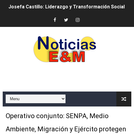
Josefa Castillo: Liderazgo y Transformación Social al F
Lee Ballester a los que se forman como agentes “Todo
Operativo Interinstitucional “Compromiso Ambiental 2.
Trabajadores de la prensa y Obispado de la Provincia 
Ministerio de Cultura anuncia ganadores de Premios Anu
Más de 180 dirigentes sindicales de las Américas se re
Restaurante Amigos es reconocido por sus cuatro déc
Banco Popular escala 17 posiciones en los mil mejore
SNS y el SRSO actualizan Manual de Comunicación Inter
Operativo conjunto: SENPA, Medio
Osiris de León responde a Roberto Tineo y a Yeisy por 
Ambiente, Migración y Ejército protegen