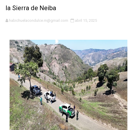
DGPCF: 55 años sembrando desarrollo y fortaleciendo 
la Sierra de Neiba
Operativo interagencial frena delitos ambientales y re
habichuelacondulce.m@gmail.com
abril 15, 2025
-Propeep y Gestión Presidencial encabezan entrega co
Ministerio de Defensa siembra esperanza y protege e
MICM y CECCOM retienen 213,355 galones de combustibl
Bienes Nacionales recauda más de RD 57 millones en s
Residentes en San Juan beneficiados con jornada asiste
El magistrado Henry Molina decidió no seguir en la Pre
​Domingo Plácido critica la situación económica y califi
Graduación XII Promoción Servicio Militar Voluntario