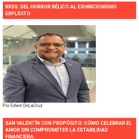
RRSS: DEL HORROR BÉLICO AL EXHIBICIONISMO
EXPLÍCITO
Por Edwin DeLaCruz
SAN VALENTÍN CON PROPÓSITO: CÓMO CELEBRAR EL
AMOR SIN COMPROMETER LA ESTABILIDAD
FINANCIERA.