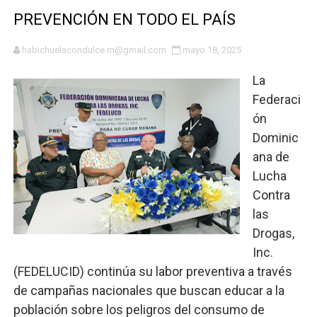
PREVENCIÓN EN TODO EL PAÍS
Hipótesis policial sobre atentado a balazos en la aven
CESDN urge fortalecer el sistema eléctrico ante con
habichuelacondulce.m@gmail.com
mayo 18, 2025
La
Cacerolazos, gomas quemadas y bombas lagrimógenas:
Federaci
Roberto Ángel Salcedo anuncia festival cultural para la
ón
Dominic
Roberto Ángel Salcedo anuncia festival cultural para la
ana de
Lucha
Respuesta oportuna de Propeep permite a familia de L
Contra
Juramentan a Angelina Biviana Riveiro como nueva vice
las
Drogas,
DIGEIG y Liga Municipal Dominicana impulsan metas de 
Inc.
(FEDELUCID) continúa su labor preventiva a través
Tribunal Superior Administrativo anula permisos urbaní
de campañas nacionales que buscan educar a la
JCE flexibiliza renovación de cédula: adiós al orden p
población sobre los peligros del consumo de