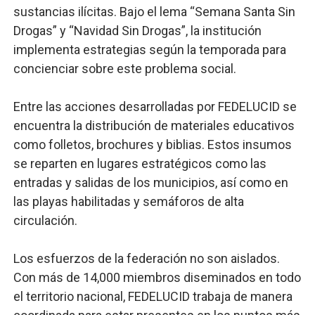
sustancias ilícitas. Bajo el lema “Semana Santa Sin
Restaurante Amigos es reconocido por sus cuatro déc
Drogas” y “Navidad Sin Drogas”, la institución
implementa estrategias según la temporada para
Banco Popular escala 17 posiciones en los mil mejore
concienciar sobre este problema social.
SNS y el SRSO actualizan Manual de Comunicación Inter
Entre las acciones desarrolladas por FEDELUCID se
Osiris de León responde a Roberto Tineo y a Yeisy por 
encuentra la distribución de materiales educativos
como folletos, brochures y biblias. Estos insumos
DGPCF: 55 años sembrando desarrollo y fortaleciendo 
se reparten en lugares estratégicos como las
entradas y salidas de los municipios, así como en
las playas habilitadas y semáforos de alta
circulación.
Los esfuerzos de la federación no son aislados.
Con más de 14,000 miembros diseminados en todo
el territorio nacional, FEDELUCID trabaja de manera