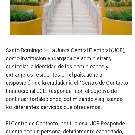
Operativo Interinstitucional “Compromiso Ambiental 2.
Trabajadores de la prensa y Obispado de la Provincia 
Ministerio de Cultura anuncia ganadores de Premios Anu
Más de 180 dirigentes sindicales de las Américas se re
Santo Domingo. – La Junta Central Electoral (JCE),
como institución encargada de administrar y
Restaurante Amigos es reconocido por sus cuatro déc
custodiar la identidad de los dominicanos y
extranjeros residentes en el país, tiene a
disposición de la ciudadanía el “Centro de Contacto
Institucional JCE Responde” con el objetivo de
continuar fortaleciendo, optimizando y agilizando
los diferentes servicios que ofrecemos.
El Centro de Contacto Institucional JCE Responde
cuenta con un personal debidamente capacitado,