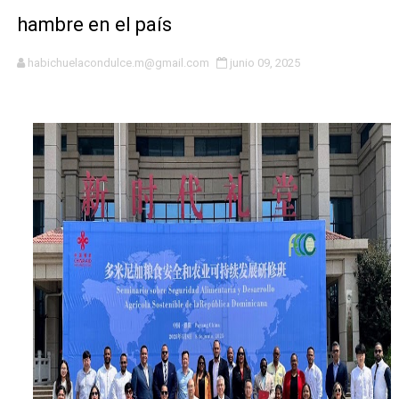
hambre en el país
MICM y CECCOM retienen 213,355 galones de combustibl
habichuelacondulce.m@gmail.com
junio 09, 2025
Bienes Nacionales recauda más de RD 57 millones en s
Residentes en San Juan beneficiados con jornada asiste
El magistrado Henry Molina decidió no seguir en la Pre
​Domingo Plácido critica la situación económica y califi
Graduación XII Promoción Servicio Militar Voluntario
Fellito Suberví asegura en Carolina Mejía RD tiene la op
Hipótesis policial sobre atentado a balazos en la aven
CESDN urge fortalecer el sistema eléctrico ante con
Candidato a presidente del Colegio de Notarios hace ll