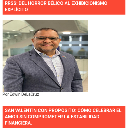
RRSS: DEL HORROR BÉLICO AL EXHIBICIONISMO
EXPLÍCITO
Por Edwin DeLaCruz
SAN VALENTÍN CON PROPÓSITO: CÓMO CELEBRAR EL
AMOR SIN COMPROMETER LA ESTABILIDAD
FINANCIERA.