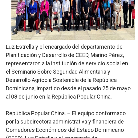
Digecac realizará Primer Festival de Plantas 2026
Josefa Castillo: Liderazgo y Transformación Social al F
Lee Ballester a los que se forman como agentes “Todo
Luz Estrella y el encargado del departamento de
Operativo Interinstitucional “Compromiso Ambiental 2.
Planificación y Desarrollo de CEED, Marino Pérez,
representaron a la institución de servicio social en
Trabajadores de la prensa y Obispado de la Provincia 
el Seminario Sobre Seguridad Alimentaria y
Desarrollo Agrícola Sostenible de la República
Dominicana, impartido desde el pasado 25 de mayo
al 08 de junio en la República Popular China.
República Popular China. – El equipo conformado
por la subdirectora administrativa y financiera de
Comedores Económicos del Estado Dominicano