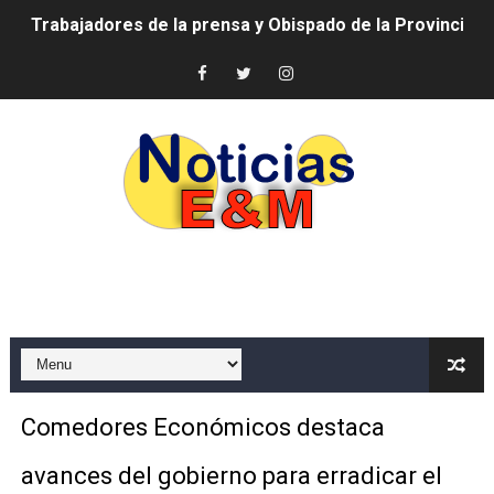
Ministerio de Cultura anuncia ganadores de Premios Anu
Más de 180 dirigentes sindicales de las Américas se re
Restaurante Amigos es reconocido por sus cuatro déc
Banco Popular escala 17 posiciones en los mil mejore
SNS y el SRSO actualizan Manual de Comunicación Inter
Osiris de León responde a Roberto Tineo y a Yeisy por 
DGPCF: 55 años sembrando desarrollo y fortaleciendo 
Operativo interagencial frena delitos ambientales y re
Comedores Económicos destaca
-Propeep y Gestión Presidencial encabezan entrega co
avances del gobierno para erradicar el
Ministerio de Defensa siembra esperanza y protege e