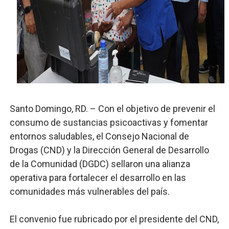
Comedores Comunitarios de DASAC garantizan alimenta
UNTC inicia ofensiva para recuperar fuerza gremial y fo
PRM escogerá este domingo su nueva cúpula directiva 
Candidato a presidente del Colegio de Notarios hace ll
Digecac realizará Primer Festival de Plantas 2026
Santo Domingo, RD. – Con el objetivo de prevenir el
consumo de sustancias psicoactivas y fomentar
entornos saludables, el Consejo Nacional de
Drogas (CND) y la Dirección General de Desarrollo
de la Comunidad (DGDC) sellaron una alianza
operativa para fortalecer el desarrollo en las
comunidades más vulnerables del país.
El convenio fue rubricado por el presidente del CND,