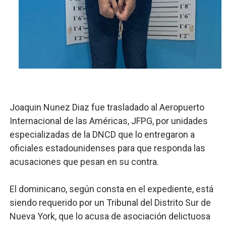
Ministerio de Defensa siembra esperanza y protege e
MICM y CECCOM retienen 213,355 galones de combustibl
Bienes Nacionales recauda más de RD 57 millones en s
Residentes en San Juan beneficiados con jornada asiste
El magistrado Henry Molina decidió no seguir en la Pre
Joaquin Nunez Diaz fue trasladado al Aeropuerto
Internacional de las Américas, JFPG, por unidades
especializadas de la DNCD que lo entregaron a
oficiales estadounidenses para que responda las
acusaciones que pesan en su contra.
El dominicano, según consta en el expediente, está
siendo requerido por un Tribunal del Distrito Sur de
Nueva York, que lo acusa de asociación delictuosa