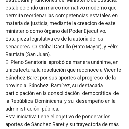
estableciendo un marco normativo moderno que
El PRM renueva su cúpula directiva: Luis Abinader asum
permita reordenar las competencias estatales en
Fellito Suberví inspecciona obras en las “villas” y pide
materia de justicia, mediante la creación de este
ministerio como órgano del Poder Ejecutivo.
Comedores Comunitarios de DASAC garantizan alimenta
Esta pieza legislativa es de la autoría de los
senadores Cristóbal Castillo (Hato Mayor), y Félix
UNTC inicia ofensiva para recuperar fuerza gremial y fo
Bautista (San Juan).
PRM escogerá este domingo su nueva cúpula directiva 
El Pleno Senatorial aprobó de manera unánime, en
única lectura, la resolución que reconoce a Vicente
Candidato a presidente del Colegio de Notarios hace ll
Sánchez Baret por sus aportes al progreso de la
provincia Sánchez Ramírez, su destacada
participación en la consolidación democrática de
la República Dominicana y su desempeño en la
administración pública.
Esta iniciativa tiene el objetivo de ponderar los
aportes de Sánchez Baret y su trayectoria de más