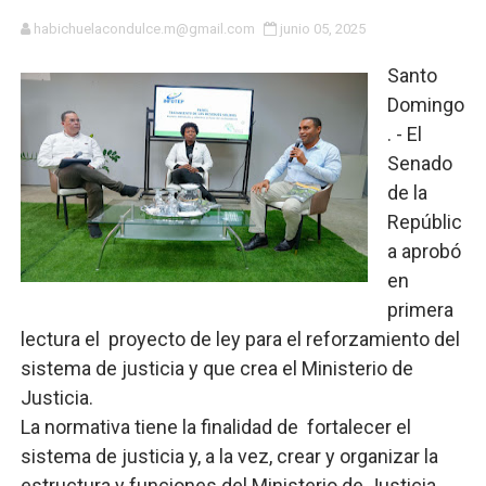
SNS y el SRSO actualizan Manual de Comunicación Inter
habichuelacondulce.m@gmail.com
junio 05, 2025
Santo
Osiris de León responde a Roberto Tineo y a Yeisy por 
Domingo
DGPCF: 55 años sembrando desarrollo y fortaleciendo 
. - El
Senado
Operativo interagencial frena delitos ambientales y re
de la
Repúblic
-Propeep y Gestión Presidencial encabezan entrega co
a aprobó
Ministerio de Defensa siembra esperanza y protege e
en
primera
MICM y CECCOM retienen 213,355 galones de combustibl
lectura el proyecto de ley para el reforzamiento del
sistema de justicia y que crea el Ministerio de
Bienes Nacionales recauda más de RD 57 millones en s
Justicia.
Residentes en San Juan beneficiados con jornada asiste
La normativa tiene la finalidad de fortalecer el
sistema de justicia y, a la vez, crear y organizar la
El magistrado Henry Molina decidió no seguir en la Pre
estructura y funciones del Ministerio de Justicia,