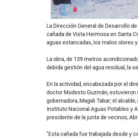
Trabajadores de la prensa 
Ministerio de Cultura anun
La Dirección General de Desarrollo d
cañada de Vista Hermosa en Santa Cruz
Más de 180 dirigentes sindi
aguas estancadas, los malos olores 
Restaurante Amigos es rec
La obra, de 139 metros acondicionado
Banco Popular escala 17 po
debida gestión del agua residual, la s
En la actividad, encabezada por el dir
doctor Modesto Guzmán, estuvieron el s
gobernadora, Magali Tabar; el alcalde,
Instituto Nacional Aguas Potables y A
presidente de la junta de vecinos, Ab
"Esta cañada fue trabajada desde y co