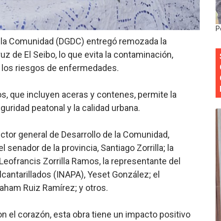
y Obispado de la Provincia Santo Domingo Acuerdan Alianza
P
cia ganadores de Premios Anuales de Literatura 2026 y el d
e la Comunidad (DGDC) entregó remozada la
 de El Seibo, lo que evita la contaminación,
cales de las Américas se reúnen en República Dominicana pa
y los riesgos de enfermedades.
onocido por sus cuatro décadas de excelencia en el sect
s, que incluyen aceras y contenes, permite la
siciones en los mil mejores bancos del mundo
eguridad peatonal y la calidad urbana.
ector general de Desarrollo de la Comunidad,
enador de la provincia, Santiago Zorrilla; la
 Leofrancis Zorrilla Ramos, la representante del
lcantarillados (INAPA), Yeset González; el
raham Ruiz Ramírez; y otros.
n el corazón, esta obra tiene un impacto positivo