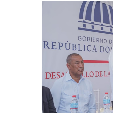
​Domingo Plácido critica la 
Graduación XII Promoción Se
Fellito Suberví asegura en 
Hipótesis policial sobre at
CESDN urge fortalecer el 
Cacerolazos, gomas quemad
Roberto Ángel Salcedo anunc
Roberto Ángel Salcedo anunc
Lee Ballester a los que se
Operativo Interinstitucion