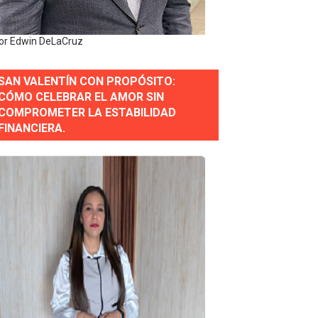
 Estratégica para Impulsar el Desarrollo de Santo Domingo
or Edwin DeLaCruz
e Historia 2025
SAN VALENTÍN CON PROPÓSITO:
ra fortalecer el diálogo social y el trabajo decente
CÓMO CELEBRAR EL AMOR SIN
COMPROMETER LA ESTABILIDAD
or gastronómico
FINANCIERA.