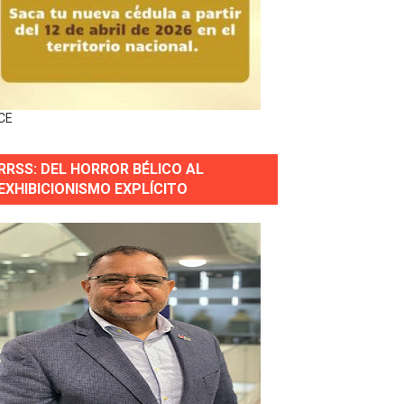
 gobierno
a primera mujer presidente de la República
CE
horas después
RRSS: DEL HORROR BÉLICO AL
ingo Norte
EXHIBICIONISMO EXPLÍCITO
nguez por apagones en Cayenas y Residencial Amalia
erse a normas éticas y ser garante de los derechos de la