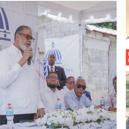
situación económica y califica de ineficiente la gestión del
rvicio Militar Voluntario
Carolina Mejía RD tiene la oportunidad histórica de elegir l
J
entado a balazos en la avenida Abraham Lincoln y fallecer 
sistema eléctrico ante constantes apagones en Santo Dom
as y bombas lagrimógenas: Tensión en la Fernández Domí
ia festival cultural para la región Este
ia festival cultural para la región Este
 forman como agentes “Todo el equipo de la DGM debe acog
al “Compromiso Ambiental 2.0”