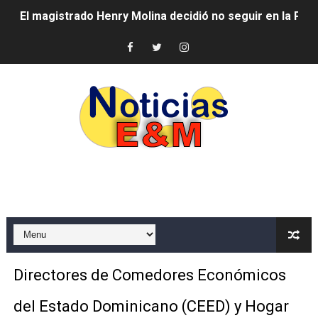
El magistrado Henry Molina decidió no seguir en la Pre
​Domingo Plácido critica la situación económica y califi
Graduación XII Promoción Servicio Militar Voluntario
Fellito Suberví asegura en Carolina Mejía RD tiene la op
Hipótesis policial sobre atentado a balazos en la aven
CESDN urge fortalecer el sistema eléctrico ante con
Cacerolazos, gomas quemadas y bombas lagrimógenas:
Roberto Ángel Salcedo anuncia festival cultural para la
Roberto Ángel Salcedo anuncia festival cultural para la
Directores de Comedores Económicos
Respuesta oportuna de Propeep permite a familia de L
del Estado Dominicano (CEED) y Hogar