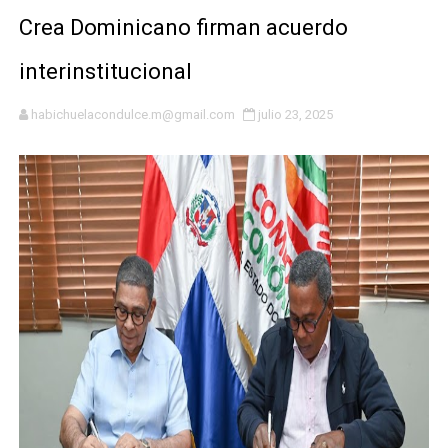
Juramentan a Angelina Biviana Riveiro como nueva vice
Crea Dominicano firman acuerdo
DIGEIG y Liga Municipal Dominicana impulsan metas de 
interinstitucional
Tribunal Superior Administrativo anula permisos urbaní
habichuelacondulce.m@gmail.com
julio 23, 2025
JCE flexibiliza renovación de cédula: adiós al orden p
Restaurante Amigos es reconocido por sus cuatro déc
Banco Popular escala 17 posiciones en los mil mejore
SNS y el SRSO actualizan Manual de Comunicación Inter
Osiris de León responde a Roberto Tineo y a Yeisy por 
DGPCF: 55 años sembrando desarrollo y fortaleciendo 
Operativo interagencial frena delitos ambientales y re