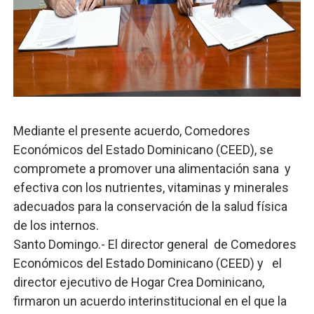
-Propeep y Gestión Presidencial encabezan entrega co
Ministerio de Defensa siembra esperanza y protege e
MICM y CECCOM retienen 213,355 galones de combustibl
Bienes Nacionales recauda más de RD 57 millones en s
Mediante el presente acuerdo, Comedores
Residentes en San Juan beneficiados con jornada asiste
Económicos del Estado Dominicano (CEED), se
El magistrado Henry Molina decidió no seguir en la Pre
compromete a promover una alimentación sana y
efectiva con los nutrientes, vitaminas y minerales
adecuados para la conservación de la salud física
de los internos.
Santo Domingo.- El director general de Comedores
Económicos del Estado Dominicano (CEED) y el
director ejecutivo de Hogar Crea Dominicano,
firmaron un acuerdo interinstitucional en el que la