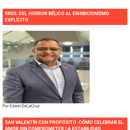
RRSS: DEL HORROR BÉLICO AL EXHIBICIONISMO
EXPLÍCITO
Por Edwin DeLaCruz
SAN VALENTÍN CON PROPÓSITO: CÓMO CELEBRAR EL
AMOR SIN COMPROMETER LA ESTABILIDAD