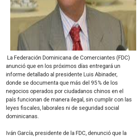
Lee Ballester a los que se forman como agentes “Todo
Operativo Interinstitucional “Compromiso Ambiental 2.
Trabajadores de la prensa y Obispado de la Provincia 
Ministerio de Cultura anuncia ganadores de Premios Anu
La Federación Dominicana de Comerciantes (FDC)
Más de 180 dirigentes sindicales de las Américas se re
anunció que en los próximos días entregará un
informe detallado al presidente Luis Abinader,
donde se documenta que más del 95 % de los
negocios operados por ciudadanos chinos en el
país funcionan de manera ilegal, sin cumplir con las
leyes fiscales, laborales ni de seguridad social
dominicanas.
Iván García, presidente de la FDC, denunció que la