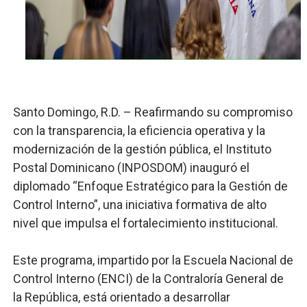
Lee Ballester a los que se forman como agentes “Todo
Operativo Interinstitucional “Compromiso Ambiental 2.
Trabajadores de la prensa y Obispado de la Provincia 
Ministerio de Cultura anuncia ganadores de Premios Anu
Santo Domingo, R.D. – Reafirmando su compromiso
con la transparencia, la eficiencia operativa y la
Más de 180 dirigentes sindicales de las Américas se re
modernización de la gestión pública, el Instituto
Postal Dominicano (INPOSDOM) inauguró el
diplomado “Enfoque Estratégico para la Gestión de
Control Interno”, una iniciativa formativa de alto
nivel que impulsa el fortalecimiento institucional.
Este programa, impartido por la Escuela Nacional de
Control Interno (ENCI) de la Contraloría General de
la República, está orientado a desarrollar