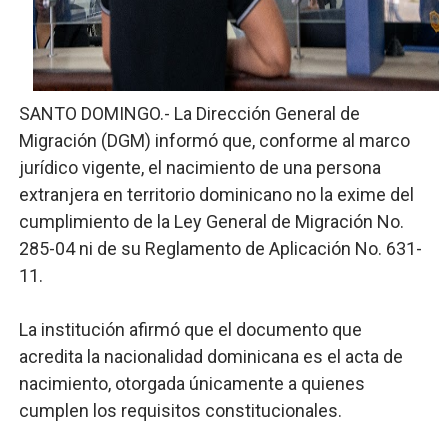
El PRM renueva su cúpula directiva: Luis Abinader asum
Fellito Suberví inspecciona obras en las “villas” y pide
SANTO DOMINGO.- La Dirección General de
Comedores Comunitarios de DASAC garantizan alimenta
Migración (DGM) informó que, conforme al marco
UNTC inicia ofensiva para recuperar fuerza gremial y fo
jurídico vigente, el nacimiento de una persona
extranjera en territorio dominicano no la exime del
PRM escogerá este domingo su nueva cúpula directiva 
cumplimiento de la Ley General de Migración No.
285-04 ni de su Reglamento de Aplicación No. 631-
11.
La institución afirmó que el documento que
acredita la nacionalidad dominicana es el acta de
nacimiento, otorgada únicamente a quienes
cumplen los requisitos constitucionales.