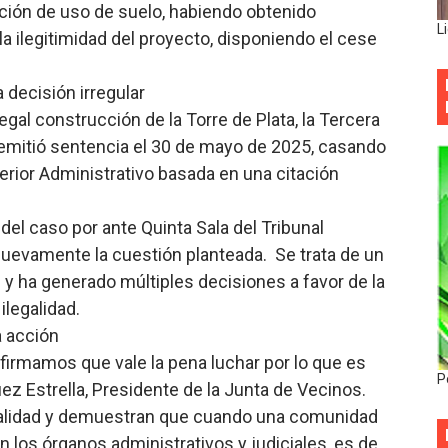
ación de uso de suelo, habiendo obtenido
L
a ilegitimidad del proyecto, disponiendo el cese
 decisión irregular
legal construcción de la Torre de Plata, la Tercera
 emitió sentencia el 30 de mayo de 2025, casando
perior Administrativo basada en una citación
 del caso por ante Quinta Sala del Tribunal
uevamente la cuestión planteada. Se trata de un
 ha generado múltiples decisiones a favor de la
ilegalidad.
 acción
eafirmamos que vale la pena luchar por lo que es
P
uez Estrella, Presidente de la Junta de Vecinos.
ionalidad y demuestran que cuando una comunidad
en los órganos administrativos y judiciales, es de