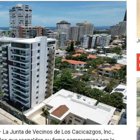
entado a balazos en la avenida Abraham Lincoln y fallecer 
sistema eléctrico ante constantes apagones en Santo Dom
as y bombas lagrimógenas: Tensión en la Fernández Domí
J
ia festival cultural para la región Este
ia festival cultural para la región Este
eep permite a familia de La Cuaba recuperar su hogar tra
ana Riveiro como nueva vicepresidenta ejecutiva de Fiduci
minicana impulsan metas de transparencia
rativo anula permisos urbanísticos del proyecto Everest To
 – La Junta de Vecinos de Los Cacicazgos, Inc.,
 de cédula: adiós al orden por mes de nacimiento en munici