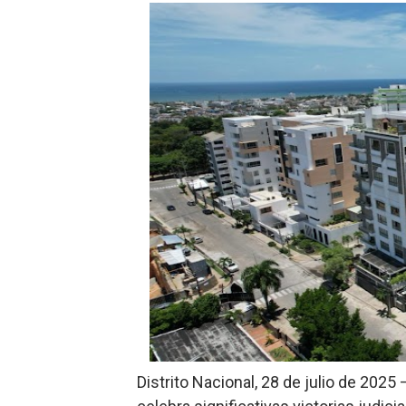
Hipótesis policial sobre at
CESDN urge fortalecer el 
Cacerolazos, gomas quemad
Roberto Ángel Salcedo anunc
Roberto Ángel Salcedo anunc
Respuesta oportuna de Prop
Juramentan a Angelina Bivi
DIGEIG y Liga Municipal Do
Tribunal Superior Administ
Distrito Nacional, 28 de julio de 2025
JCE flexibiliza renovación