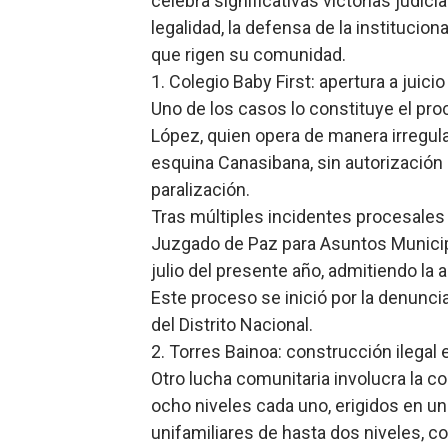
celebra significativas victorias judi
legalidad, la defensa de la institucio
Restaurante Amigos es rec
que rigen su comunidad.
Banco Popular escala 17 po
1. Colegio Baby First: apertura a juicio
Uno de los casos lo constituye el pr
SNS y el SRSO actualizan M
López, quien opera de manera irregula
esquina Canasibana, sin autorización
Osiris de León responde a 
paralización.
DGPCF: 55 años sembrando d
Tras múltiples incidentes procesales 
Juzgado de Paz para Asuntos Municipal
julio del presente año, admitiendo la 
Este proceso se inició por la denuncia
del Distrito Nacional.
2. Torres Bainoa: construcción ilegal
Otro lucha comunitaria involucra la co
ocho niveles cada uno, erigidos en u
unifamiliares de hasta dos niveles, c