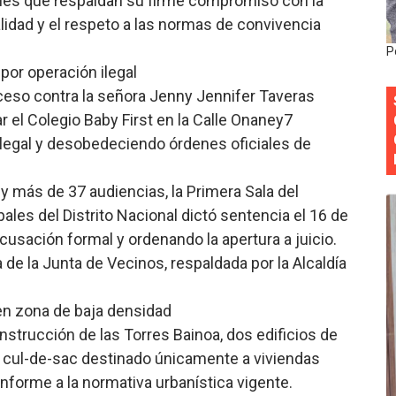
ciales que respaldan su firme compromiso con la
nalidad y el respeto a las normas de convivencia
onocido por sus cuatro décadas de excelencia en el sect
P
siciones en los mil mejores bancos del mundo
 por operación ilegal
oceso contra la señora Jenny Jennifer Taveras
anual de Comunicación Interna y Externa para fortalecer g
r el Colegio Baby First en la Calle Onaney7
 legal y desobedeciendo órdenes oficiales de
Roberto Tineo y a Yeisy por sus críticas destempladas sobr
esarrollo y fortaleciendo la frontera dominicana
y más de 37 audiencias, la Primera Sala del
es del Distrito Nacional dictó sentencia el 16 de
acusación formal y ordenando la apertura a juicio.
 de la Junta de Vecinos, respaldada por la Alcaldía
 en zona de baja densidad
nstrucción de las Torres Bainoa, dos edificios de
n cul-de-sac destinado únicamente a viviendas
onforme a la normativa urbanística vigente.