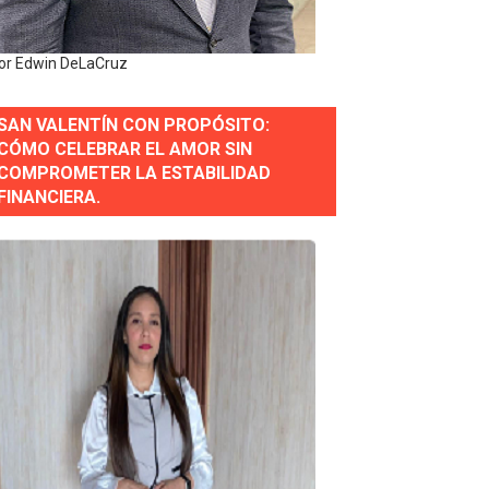
or gastronómico
or Edwin DeLaCruz
SAN VALENTÍN CON PROPÓSITO:
estión comunicacional en salud
CÓMO CELEBRAR EL AMOR SIN
COMPROMETER LA ESTABILIDAD
e Presa de Guaiguí: "Es ignorancia supina"
FINANCIERA.