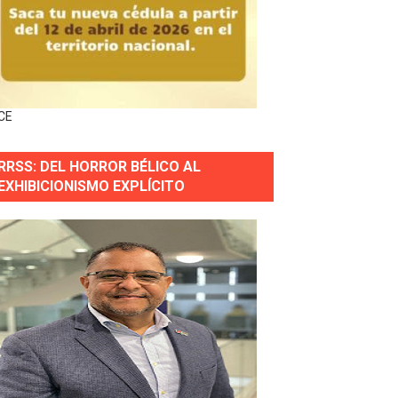
horas después
ingo Norte
nguez por apagones en Cayenas y Residencial Amalia
CE
RRSS: DEL HORROR BÉLICO AL
EXHIBICIONISMO EXPLÍCITO
s incendio
aria Reservas.
wer en Piantini
pios pequeños