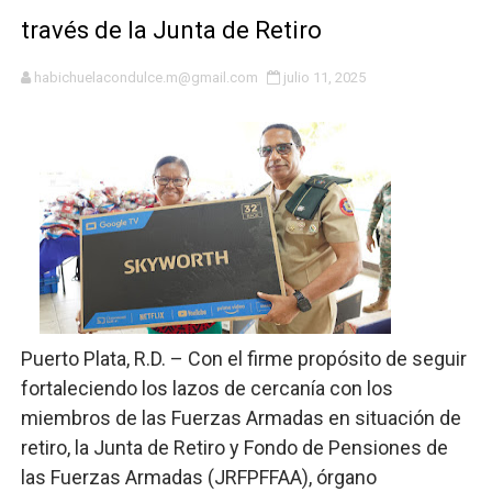
través de la Junta de Retiro
Osiris de León responde a Roberto Tineo y a Yeisy por 
habichuelacondulce.m@gmail.com
julio 11, 2025
DGPCF: 55 años sembrando desarrollo y fortaleciendo 
Operativo interagencial frena delitos ambientales y re
-Propeep y Gestión Presidencial encabezan entrega co
Ministerio de Defensa siembra esperanza y protege e
MICM y CECCOM retienen 213,355 galones de combustibl
Bienes Nacionales recauda más de RD 57 millones en s
Puerto Plata, R.D. – Con el firme propósito de seguir
Residentes en San Juan beneficiados con jornada asiste
fortaleciendo los lazos de cercanía con los
miembros de las Fuerzas Armadas en situación de
El magistrado Henry Molina decidió no seguir en la Pre
retiro, la Junta de Retiro y Fondo de Pensiones de
las Fuerzas Armadas (JRFPFFAA), órgano
El PRM renueva su cúpula directiva: Luis Abinader asum