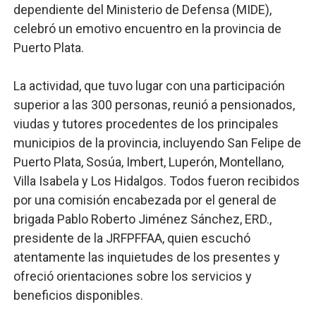
dependiente del Ministerio de Defensa (MIDE),
Fellito Suberví inspecciona obras en las “villas” y pide
celebró un emotivo encuentro en la provincia de
Puerto Plata.
Comedores Comunitarios de DASAC garantizan alimenta
La actividad, que tuvo lugar con una participación
UNTC inicia ofensiva para recuperar fuerza gremial y fo
superior a las 300 personas, reunió a pensionados,
PRM escogerá este domingo su nueva cúpula directiva 
viudas y tutores procedentes de los principales
municipios de la provincia, incluyendo San Felipe de
Candidato a presidente del Colegio de Notarios hace ll
Puerto Plata, Sosúa, Imbert, Luperón, Montellano,
Villa Isabela y Los Hidalgos. Todos fueron recibidos
por una comisión encabezada por el general de
brigada Pablo Roberto Jiménez Sánchez, ERD.,
presidente de la JRFPFFAA, quien escuchó
atentamente las inquietudes de los presentes y
ofreció orientaciones sobre los servicios y
beneficios disponibles.