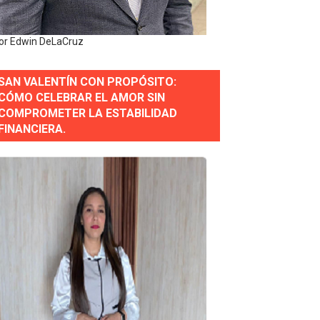
 Estratégica para Impulsar el Desarrollo de Santo Domingo
or Edwin DeLaCruz
e Historia 2025
SAN VALENTÍN CON PROPÓSITO:
ra fortalecer el diálogo social y el trabajo decente
CÓMO CELEBRAR EL AMOR SIN
COMPROMETER LA ESTABILIDAD
or gastronómico
FINANCIERA.