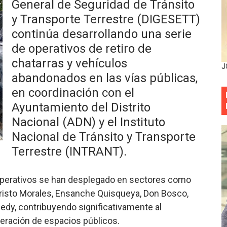
General de Seguridad de Tránsito
situación económica y califica de ineficiente la gestión del
y Transporte Terrestre (DIGESETT)
continúa desarrollando una serie
rvicio Militar Voluntario
de operativos de retiro de
Carolina Mejía RD tiene la oportunidad histórica de elegir l
chatarras y vehículos
J
abandonados en las vías públicas,
entado a balazos en la avenida Abraham Lincoln y fallecer 
en coordinación con el
sistema eléctrico ante constantes apagones en Santo Dom
Ayuntamiento del Distrito
Nacional (ADN) y el Instituto
as y bombas lagrimógenas: Tensión en la Fernández Domí
Nacional de Tránsito y Transporte
ia festival cultural para la región Este
Terrestre (INTRANT).
ia festival cultural para la región Este
 operativos se han desplegado en sectores como
risto Morales, Ensanche Quisqueya, Don Bosco,
 forman como agentes “Todo el equipo de la DGM debe acog
edy, contribuyendo significativamente al
al “Compromiso Ambiental 2.0”
peración de espacios públicos.