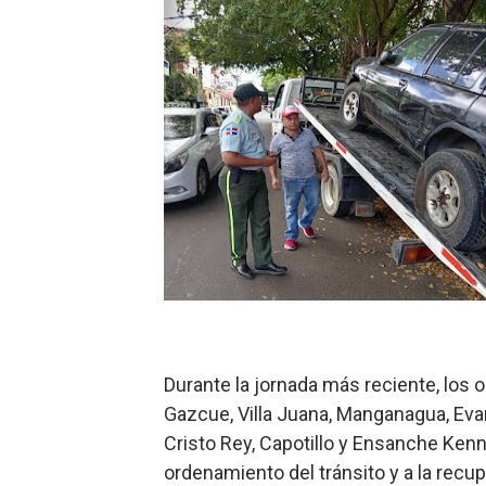
​Domingo Plácido critica la 
Graduación XII Promoción Se
Fellito Suberví asegura en 
Hipótesis policial sobre at
CESDN urge fortalecer el 
Cacerolazos, gomas quemad
Roberto Ángel Salcedo anunc
Roberto Ángel Salcedo anunc
Durante la jornada más reciente, los
Gazcue, Villa Juana, Manganagua, Eva
Lee Ballester a los que se
Cristo Rey, Capotillo y Ensanche Kenn
Operativo Interinstitucion
ordenamiento del tránsito y a la recu