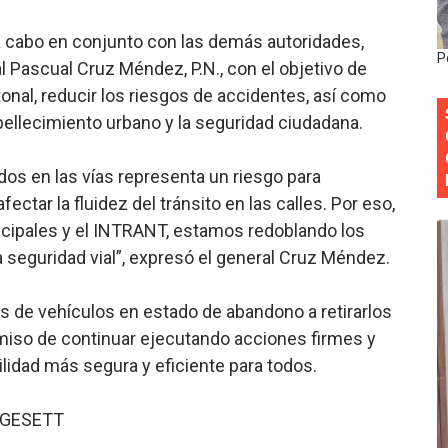
y Obispado de la Provincia Santo Domingo Acuerdan Alianza
 cabo en conjunto con las demás autoridades,
P
al Pascual Cruz Méndez, P.N., con el objetivo de
cia ganadores de Premios Anuales de Literatura 2026 y el d
tonal, reducir los riesgos de accidentes, así como
cales de las Américas se reúnen en República Dominicana pa
mbellecimiento urbano y la seguridad ciudadana.
onocido por sus cuatro décadas de excelencia en el sect
os en las vías representa un riesgo para
tar la fluidez del tránsito en las calles. Por eso,
siciones en los mil mejores bancos del mundo
icipales y el INTRANT, estamos redoblando los
 seguridad vial”, expresó el general Cruz Méndez.
s de vehículos en estado de abandono a retirarlos
miso de continuar ejecutando acciones firmes y
lidad más segura y eficiente para todos.
IGESETT