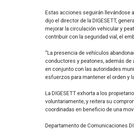
Trabajadores de la prensa 
Estas acciones seguirán llevándose a
dijo el director de la DIGESETT, gener
Ministerio de Cultura anun
mejorar la circulación vehicular y pea
Más de 180 dirigentes sindi
contribuir con la seguridad vial, el e
Restaurante Amigos es rec
“La presencia de vehículos abandonad
conductores y peatones, además de afec
Banco Popular escala 17 po
en conjunto con las autoridades mun
esfuerzos para mantener el orden y la
La DIGESETT exhorta a los propietario
voluntariamente, y reitera su compro
coordinadas en beneficio de una movi
Departamento de Comunicaciones D