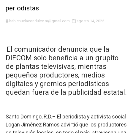
periodistas
Osiris de León responde a Roberto Tineo y a Yeisy por 
DGPCF: 55 años sembrando desarrollo y fortaleciendo 
habichuelacondulce.m@gmail.com
agosto 14, 2025
Operativo interagencial frena delitos ambientales y re
-Propeep y Gestión Presidencial encabezan entrega co
El comunicador denuncia que la
DIECOM solo beneficia a un grupito
Ministerio de Defensa siembra esperanza y protege e
de plantas televisivas, mientras
pequeños productores, medios
MICM y CECCOM retienen 213,355 galones de combustibl
digitales y gremios periodísticos
Bienes Nacionales recauda más de RD 57 millones en s
quedan fuera de la publicidad estatal.
Residentes en San Juan beneficiados con jornada asiste
El magistrado Henry Molina decidió no seguir en la Pre
Santo Domingo, R.D.– El periodista y activista social
Logan Jiménez Ramos advirtió que los productores
El PRM renueva su cúpula directiva: Luis Abinader asum
de televisión locales, en todo el país, atraviesan una