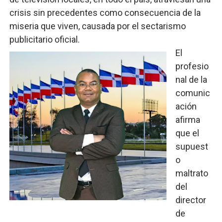
crisis sin precedentes como consecuencia de la
Fellito Suberví inspecciona obras en las “villas” y pide
miseria que viven, causada por el sectarismo
Comedores Comunitarios de DASAC garantizan alimenta
publicitario oficial.
El
UNTC inicia ofensiva para recuperar fuerza gremial y fo
profesio
nal de la
PRM escogerá este domingo su nueva cúpula directiva 
comunic
Candidato a presidente del Colegio de Notarios hace ll
ación
afirma
que el
supuest
o
maltrato
del
director
de