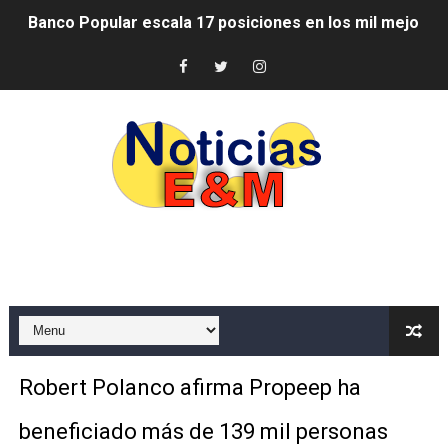
SNS y el SRSO actualizan Manual de Comunicación Inter
Osiris de León responde a Roberto Tineo y a Yeisy por 
DGPCF: 55 años sembrando desarrollo y fortaleciendo 
Operativo interagencial frena delitos ambientales y re
-Propeep y Gestión Presidencial encabezan entrega co
Ministerio de Defensa siembra esperanza y protege e
MICM y CECCOM retienen 213,355 galones de combustibl
Bienes Nacionales recauda más de RD 57 millones en s
Robert Polanco afirma Propeep ha
Residentes en San Juan beneficiados con jornada asiste
beneficiado más de 139 mil personas