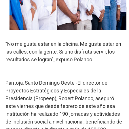
Operativo Interinstitucional “Compromiso Ambiental 2.
Trabajadores de la prensa y Obispado de la Provincia 
Ministerio de Cultura anuncia ganadores de Premios Anu
Más de 180 dirigentes sindicales de las Américas se re
”No me gusta estar en la oficina. Me gusta estar en
las calles, con la gente. Si uno disfruta servir, los
Restaurante Amigos es reconocido por sus cuatro déc
resultados se logran”, expuso Polanco
Banco Popular escala 17 posiciones en los mil mejore
Pantoja, Santo Domingo Oeste -El director de
Proyectos Estratégicos y Especiales de la
Presidencia (Propeep), Robert Polanco, aseguró
este viernes que desde febrero de este año esa
institución ha realizado 190 jornadas y actividades
de inclusión social a nivel nacional, beneficiando de