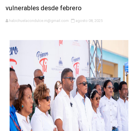
El magistrado Henry Molina decidió no seguir en la Pre
vulnerables desde febrero
​Domingo Plácido critica la situación económica y califi
habichuelacondulce.m@gmail.com
agosto 08, 2025
Graduación XII Promoción Servicio Militar Voluntario
Fellito Suberví asegura en Carolina Mejía RD tiene la op
Hipótesis policial sobre atentado a balazos en la aven
CESDN urge fortalecer el sistema eléctrico ante con
Cacerolazos, gomas quemadas y bombas lagrimógenas:
Roberto Ángel Salcedo anuncia festival cultural para la
Roberto Ángel Salcedo anuncia festival cultural para la
Lee Ballester a los que se forman como agentes “Todo