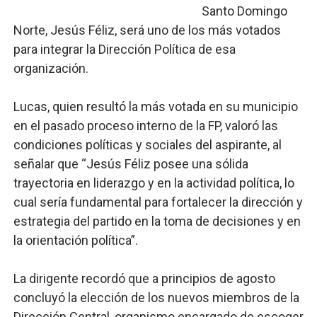
Santo Domingo
Restaurante Amigos es reconocido por sus cuatro déc
Norte, Jesús Féliz, será uno de los más votados
para integrar la Dirección Política de esa
Banco Popular escala 17 posiciones en los mil mejore
organización.
SNS y el SRSO actualizan Manual de Comunicación Inter
Lucas, quien resultó la más votada en su municipio
Osiris de León responde a Roberto Tineo y a Yeisy por 
en el pasado proceso interno de la FP, valoró las
condiciones políticas y sociales del aspirante, al
DGPCF: 55 años sembrando desarrollo y fortaleciendo 
señalar que “Jesús Féliz posee una sólida
trayectoria en liderazgo y en la actividad política, lo
cual sería fundamental para fortalecer la dirección y
estrategia del partido en la toma de decisiones y en
la orientación política”.
La dirigente recordó que a principios de agosto
concluyó la elección de los nuevos miembros de la
Dirección Central, organismo encargado de escoger