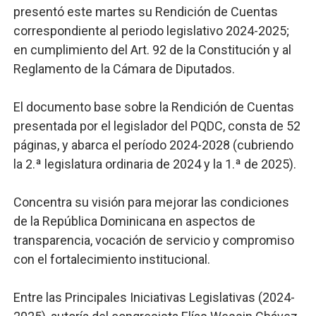
presentó este martes su Rendición de Cuentas
SNS y el SRSO actualizan Manual de Comunicación Inter
correspondiente al periodo legislativo 2024-2025;
en cumplimiento del Art. 92 de la Constitución y al
Osiris de León responde a Roberto Tineo y a Yeisy por 
Reglamento de la Cámara de Diputados.
DGPCF: 55 años sembrando desarrollo y fortaleciendo 
El documento base sobre la Rendición de Cuentas
Operativo interagencial frena delitos ambientales y re
presentada por el legislador del PQDC, consta de 52
páginas, y abarca el período 2024-2028 (cubriendo
-Propeep y Gestión Presidencial encabezan entrega co
la 2.ª legislatura ordinaria de 2024 y la 1.ª de 2025).
Ministerio de Defensa siembra esperanza y protege e
Concentra su visión para mejorar las condiciones
de la República Dominicana en aspectos de
transparencia, vocación de servicio y compromiso
con el fortalecimiento institucional.
Entre las Principales Iniciativas Legislativas (2024-