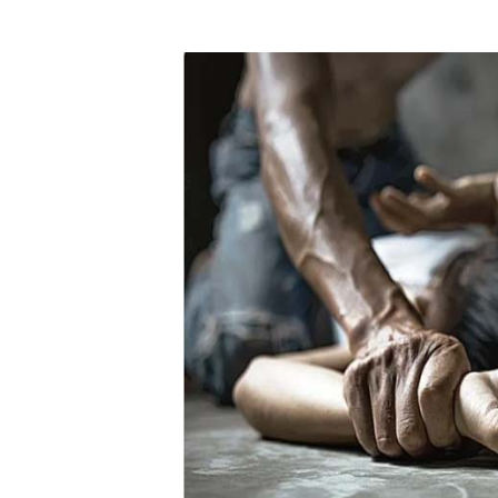
DGPCF: 55 años sembrando d
Operativo interagencial fr
-Propeep y Gestión Presid
Ministerio de Defensa sie
MICM y CECCOM retienen 21
Bienes Nacionales recauda 
Residentes en San Juan ben
El magistrado Henry Molina 
​Domingo Plácido critica la 
Graduación XII Promoción Se