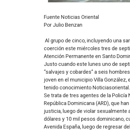
Comedores Comunitarios de
Fuente Noticias Oriental
UNTC inicia ofensiva para r
Por Julio Benzan
PRM escogerá este domingo
Al grupo de cinco, incluyendo una sa
Candidato a presidente del 
coerción este miércoles tres de septi
Atención Permanente en Santo Domingo
Digecac realizará Primer F
Justo cuando este lunes uno de septie
“salvajes y cobardes” a seis hombres
joven en el municipio Villa González,
tenido conocimiento Noticiasoriental
Se trata de tres agentes de la Policí
República Dominicana (ARD), que han 
justicia, luego de violar sexualmente 
dólares y 10 mil pesos dominicano, cu
Avenida España, luego de regresar del