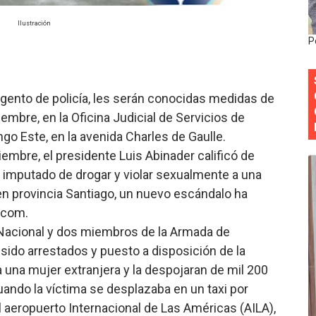
 DASAC garantizan alimentación de miles de voluntarios 
Ilustración
P
ecuperar fuerza gremial y fortalecer seccional del Distrito
 su nueva cúpula directiva con Abinader a la cabeza
rgento de policía, les serán conocidas medidas de
Colegio de Notarios hace llamado a la unidad.
embre, en la Oficina Judicial de Servicios de
 Este, en la avenida Charles de Gaulle.
estival de Plantas 2026
mbre, el presidente Luis Abinader calificó de
 imputado de drogar y violar sexualmente a una
 en provincia Santiago, un nuevo escándalo ha
.com.
a Nacional y dos miembros de la Armada de
sido arrestados y puesto a disposición de la
a una mujer extranjera y la despojaran de mil 200
ando la víctima se desplazaba en un taxi por
 aeropuerto Internacional de Las Américas (AILA),