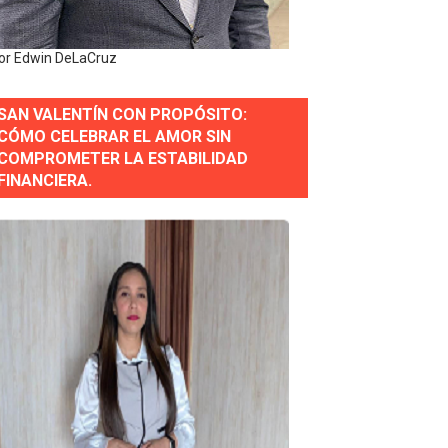
y personal de los XXV Juegos Centroamericanos y del Cari
or Edwin DeLaCruz
 Nacional
SAN VALENTÍN CON PROPÓSITO:
CÓMO CELEBRAR EL AMOR SIN
COMPROMETER LA ESTABILIDAD
FINANCIERA.