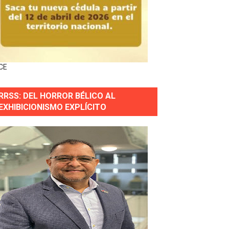
gidas del país
ctados por la obra vial, en cumplimiento de un compromis
CE
forestación en Manabao
RRSS: DEL HORROR BÉLICO AL
s en lo que va de año
EXHIBICIONISMO EXPLÍCITO
nidad y Ejército RD
 Justicia.
 gobierno