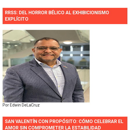
RRSS: DEL HORROR BÉLICO AL EXHIBICIONISMO
EXPLÍCITO
Por Edwin DeLaCruz
SAN VALENTÍN CON PROPÓSITO: CÓMO CELEBRAR EL
AMOR SIN COMPROMETER LA ESTABILIDAD