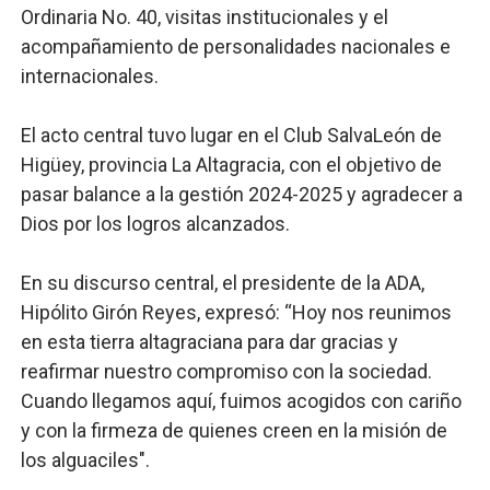
Ordinaria No. 40, visitas institucionales y el
Lee Ballester a los que se forman como agentes “Todo
acompañamiento de personalidades nacionales e
internacionales.
Operativo Interinstitucional “Compromiso Ambiental 2.
Trabajadores de la prensa y Obispado de la Provincia 
El acto central tuvo lugar en el Club SalvaLeón de
Higüey, provincia La Altagracia, con el objetivo de
Ministerio de Cultura anuncia ganadores de Premios Anu
pasar balance a la gestión 2024-2025 y agradecer a
Dios por los logros alcanzados.
Más de 180 dirigentes sindicales de las Américas se re
En su discurso central, el presidente de la ADA,
Hipólito Girón Reyes, expresó: “Hoy nos reunimos
en esta tierra altagraciana para dar gracias y
reafirmar nuestro compromiso con la sociedad.
Cuando llegamos aquí, fuimos acogidos con cariño
y con la firmeza de quienes creen en la misión de
los alguaciles".