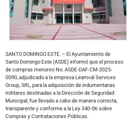
El PRM renueva su cúpula directiva: Luis Abinader asum
Fellito Suberví inspecciona obras en las “villas” y pide
Comedores Comunitarios de DASAC garantizan alimenta
UNTC inicia ofensiva para recuperar fuerza gremial y fo
SANTO DOMINGO ESTE. – El Ayuntamiento de
PRM escogerá este domingo su nueva cúpula directiva 
Santo Domingo Este (ASDE) informó que el proceso
de compras menores No. ASDE-DAF-CM-2025-
0090, adjudicado a la empresa Leamval Services
Group, SRL, para la adquisición de indumentarias
militares destinadas a la Dirección de Seguridad
Municipal, fue llevado a cabo de manera correcta,
transparente y conforme a la Ley 340-06 sobre
Compras y Contrataciones Públicas.