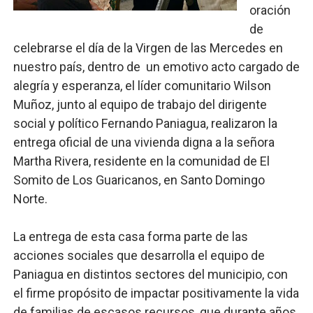
oración
Restaurante Amigos es reconocido por sus cuatro déc
de
celebrarse el día de la Virgen de las Mercedes en
Banco Popular escala 17 posiciones en los mil mejore
nuestro país, dentro de un emotivo acto cargado de
SNS y el SRSO actualizan Manual de Comunicación Inter
alegría y esperanza, el líder comunitario Wilson
Muñoz, junto al equipo de trabajo del dirigente
Osiris de León responde a Roberto Tineo y a Yeisy por 
social y político Fernando Paniagua, realizaron la
entrega oficial de una vivienda digna a la señora
DGPCF: 55 años sembrando desarrollo y fortaleciendo 
Martha Rivera, residente en la comunidad de El
Somito de Los Guaricanos, en Santo Domingo
Norte.
La entrega de esta casa forma parte de las
acciones sociales que desarrolla el equipo de
Paniagua en distintos sectores del municipio, con
el firme propósito de impactar positivamente la vida
de familias de escasos recursos, que durante años