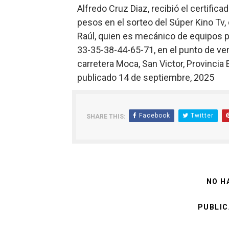
Alfredo Cruz Diaz, recibió el certific
Ministerio de Cultura anun
pesos en el sorteo del Súper Kino Tv
Raúl, quien es mecánico de equipos 
Más de 180 dirigentes sindi
33-35-38-44-65-71, en el punto de ven
Restaurante Amigos es rec
carretera Moca, San Victor, Provincia E
publicado 14 de septiembre, 2025
Banco Popular escala 17 po
SNS y el SRSO actualizan M
Facebook
Twitter
SHARE THIS:
Osiris de León responde a 
NO H
PUBLIC