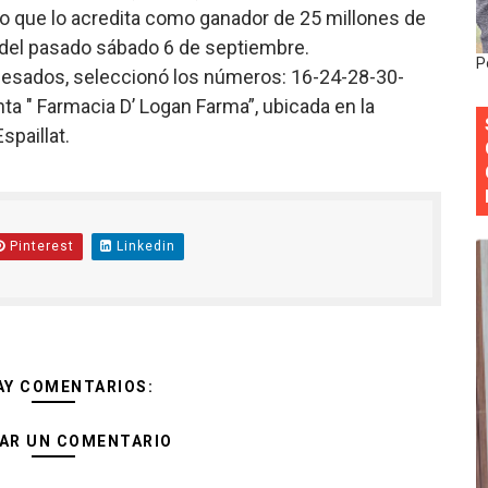
ado que lo acredita como ganador de 25 millones de
cia ganadores de Premios Anuales de Literatura 2026 y el d
, del pasado sábado 6 de septiembre.
P
pesados, seleccionó los números: 16-24-28-30-
cales de las Américas se reúnen en República Dominicana pa
ta " Farmacia D’ Logan Farma”, ubicada en la
onocido por sus cuatro décadas de excelencia en el sect
spaillat.
siciones en los mil mejores bancos del mundo
anual de Comunicación Interna y Externa para fortalecer g
Pinterest
Linkedin
Roberto Tineo y a Yeisy por sus críticas destempladas sobr
AY COMENTARIOS:
AR UN COMENTARIO