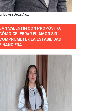
e Historia 2025
or Edwin DeLaCruz
ra fortalecer el diálogo social y el trabajo decente
SAN VALENTÍN CON PROPÓSITO:
or gastronómico
CÓMO CELEBRAR EL AMOR SIN
COMPROMETER LA ESTABILIDAD
FINANCIERA.
estión comunicacional en salud
e Presa de Guaiguí: "Es ignorancia supina"