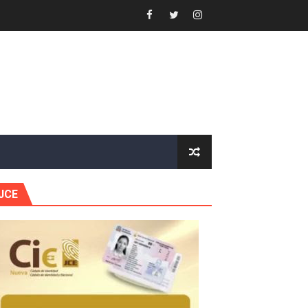
e Presa de Guaiguí: "Es ignorancia supina"
gidas del país
ctados por la obra vial, en cumplimiento de un compromis
forestación en Manabao
s en lo que va de año
JCE
nidad y Ejército RD
 Justicia.
 gobierno