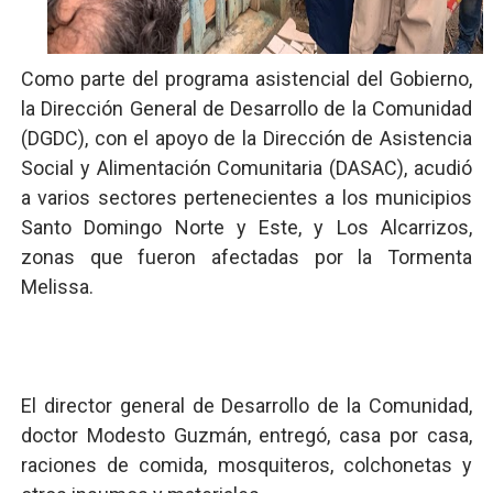
SNS y el SRSO actualizan Manual de Comunicación Inter
Como parte del programa asistencial del Gobierno,
Osiris de León responde a Roberto Tineo y a Yeisy por 
la Dirección General de Desarrollo de la Comunidad
DGPCF: 55 años sembrando desarrollo y fortaleciendo 
(DGDC), con el apoyo de la Dirección de Asistencia
Social y Alimentación Comunitaria (DASAC), acudió
Operativo interagencial frena delitos ambientales y re
a varios sectores pertenecientes a los municipios
Santo Domingo Norte y Este, y Los Alcarrizos,
-Propeep y Gestión Presidencial encabezan entrega co
zonas que fueron afectadas por la Tormenta
Melissa.
El director general de Desarrollo de la Comunidad,
doctor Modesto Guzmán, entregó, casa por casa,
raciones de comida, mosquiteros, colchonetas y