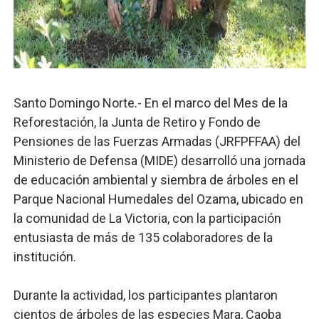
Candidato a presidente del Colegio de Notarios hace ll
Digecac realizará Primer Festival de Plantas 2026
Josefa Castillo: Liderazgo y Transformación Social al F
Santo Domingo Norte.- En el marco del Mes de la
Lee Ballester a los que se forman como agentes “Todo
Reforestación, la Junta de Retiro y Fondo de
Pensiones de las Fuerzas Armadas (JRFPFFAA) del
Operativo Interinstitucional “Compromiso Ambiental 2.
Ministerio de Defensa (MIDE) desarrolló una jornada
de educación ambiental y siembra de árboles en el
Parque Nacional Humedales del Ozama, ubicado en
la comunidad de La Victoria, con la participación
entusiasta de más de 135 colaboradores de la
institución.
Durante la actividad, los participantes plantaron
cientos de árboles de las especies Mara, Caoba