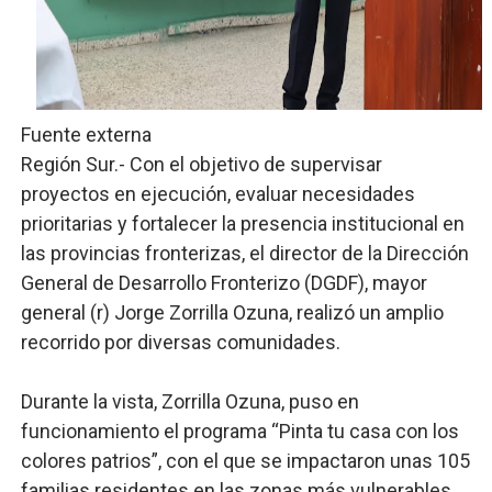
Restaurante Amigos es reconocido por sus cuatro déc
Banco Popular escala 17 posiciones en los mil mejore
SNS y el SRSO actualizan Manual de Comunicación Inter
Fuente externa
Región Sur.- Con el objetivo de supervisar
Osiris de León responde a Roberto Tineo y a Yeisy por 
proyectos en ejecución, evaluar necesidades
prioritarias y fortalecer la presencia institucional en
DGPCF: 55 años sembrando desarrollo y fortaleciendo 
las provincias fronterizas, el director de la Dirección
General de Desarrollo Fronterizo (DGDF), mayor
general (r) Jorge Zorrilla Ozuna, realizó un amplio
recorrido por diversas comunidades.
Durante la vista, Zorrilla Ozuna, puso en
funcionamiento el programa “Pinta tu casa con los
colores patrios”, con el que se impactaron unas 105
familias residentes en las zonas más vulnerables