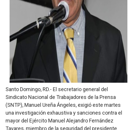
El PRM renueva su cúpula directiva: Luis Abinader asum
Fellito Suberví inspecciona obras en las “villas” y pide
Comedores Comunitarios de DASAC garantizan alimenta
UNTC inicia ofensiva para recuperar fuerza gremial y fo
PRM escogerá este domingo su nueva cúpula directiva 
Santo Domingo, RD.- El secretario general del
Sindicato Nacional de Trabajadores de la Prensa
(SNTP), Manuel Ureña Ángeles, exigió este martes
una investigación exhaustiva y sanciones contra el
mayor del Ejército Manuel Alejandro Fernández
Tavares, miembro de la seguridad del presidente