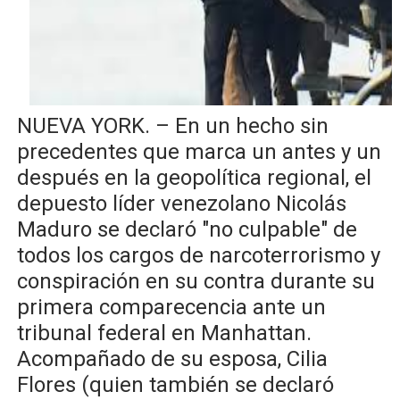
Candidato a presidente del Colegio de Notarios hace ll
Digecac realizará Primer Festival de Plantas 2026
Josefa Castillo: Liderazgo y Transformación Social al F
​NUEVA YORK. – En un hecho sin
Lee Ballester a los que se forman como agentes “Todo
precedentes que marca un antes y un
después en la geopolítica regional, el
Operativo Interinstitucional “Compromiso Ambiental 2.
depuesto líder venezolano Nicolás
Maduro se declaró "no culpable" de
todos los cargos de narcoterrorismo y
conspiración en su contra durante su
primera comparecencia ante un
tribunal federal en Manhattan.
​Acompañado de su esposa, Cilia
Flores (quien también se declaró