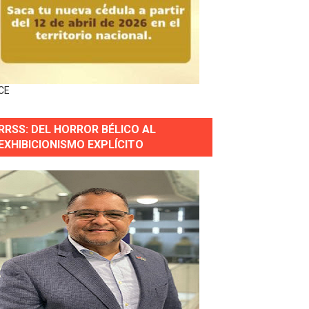
horas después
ingo Norte
nguez por apagones en Cayenas y Residencial Amalia
CE
RRSS: DEL HORROR BÉLICO AL
EXHIBICIONISMO EXPLÍCITO
s incendio
aria Reservas.
wer en Piantini
pios pequeños