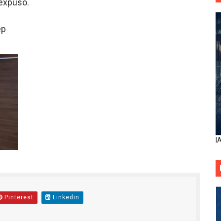
 expuso.
ep
I
Pinterest
Linkedin