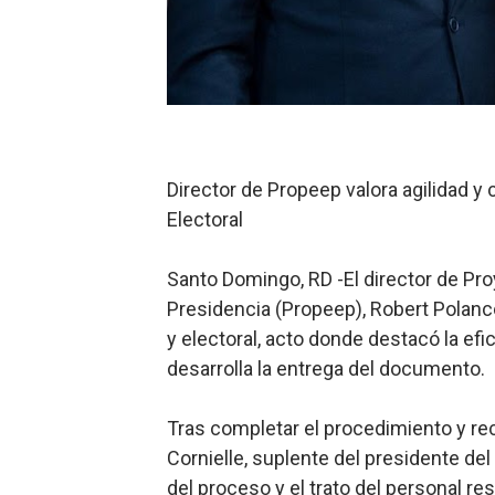
Restaurante Amigos es rec
Banco Popular escala 17 po
SNS y el SRSO actualizan M
Osiris de León responde a 
Director de Propeep valora agilidad y c
DGPCF: 55 años sembrando d
Electoral
Operativo interagencial fr
Santo Domingo, RD -El director de Pro
Presidencia (Propeep), Robert Polanco
y electoral, acto donde destacó la efi
desarrolla la entrega del documento.
Tras completar el procedimiento y re
Cornielle, suplente del presidente de
del proceso y el trato del personal r