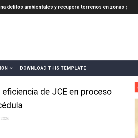
ena delitos ambientales y recupera terrenos en zonas prote
encial encabezan entrega compensación a comerciantes impa
mbra esperanza y protege el agua mediante Jornada de Re
3,355 galones de combustibles y 46 millones de mercancía
más de RD 57 millones en segunda subasta pública del año
ION
DOWNLOAD THIS TEMPLATE
eficiados con jornada asistencial de Desarrollo de la Comu
decidió no seguir en la Presidencia de la Suprema Corte de
 eficiencia de JCE en proceso
situación económica y califica de ineficiente la gestión del
cédula
rvicio Militar Voluntario
 2026
Carolina Mejía RD tiene la oportunidad histórica de elegir l