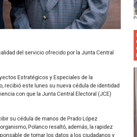
onocido por sus cuatro décadas de excelencia en el sect
siciones en los mil mejores bancos del mundo
P
anual de Comunicación Interna y Externa para fortalecer g
Roberto Tineo y a Yeisy por sus críticas destempladas sobr
alidad del servicio ofrecido por la Junta Central
esarrollo y fortaleciendo la frontera dominicana
ena delitos ambientales y recupera terrenos en zonas prote
yectos Estratégicos y Especiales de la
, recibió este lunes su nueva cédula de identidad
ciencia con que la Junta Central Electoral (JCE)
cibir su cédula de manos de Prado López
l organismo, Polanco resaltó, además, la rapidez
esponsable de tomar los datos a los ciudadanos y