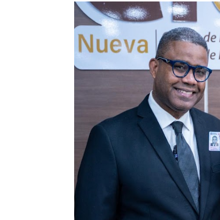
Hipótesis policial sobre at
CESDN urge fortalecer el 
Cacerolazos, gomas quemad
Roberto Ángel Salcedo anunc
Roberto Ángel Salcedo anunc
Respuesta oportuna de Prop
Juramentan a Angelina Bivi
DIGEIG y Liga Municipal Do
Tribunal Superior Administ
JCE flexibiliza renovación