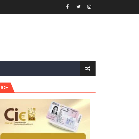
gidas del país
ctados por la obra vial, en cumplimiento de un compromis
forestación en Manabao
s en lo que va de año
nidad y Ejército RD
 Justicia.
JCE
 gobierno
a primera mujer presidente de la República