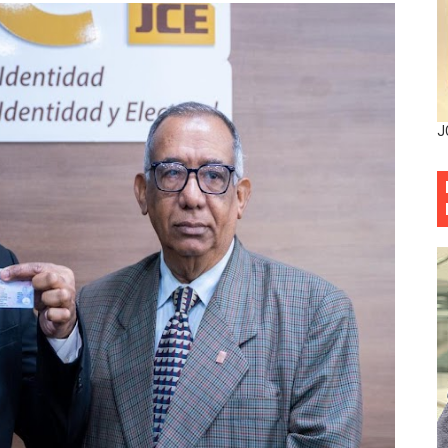
entado a balazos en la avenida Abraham Lincoln y fallecer 
sistema eléctrico ante constantes apagones en Santo Dom
as y bombas lagrimógenas: Tensión en la Fernández Domí
J
ia festival cultural para la región Este
ia festival cultural para la región Este
eep permite a familia de La Cuaba recuperar su hogar tra
ana Riveiro como nueva vicepresidenta ejecutiva de Fiduci
minicana impulsan metas de transparencia
rativo anula permisos urbanísticos del proyecto Everest To
 de cédula: adiós al orden por mes de nacimiento en munici