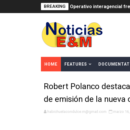
Operativo interagencial fr
BREAKING
-Propeep y Gestión Presid
Ministerio de Defensa sie
MICM y CECCOM retienen 21
Bienes Nacionales recauda 
HOME
FEATURES
DOCUMENTAT
Residentes en San Juan ben
El magistrado Henry Molina 
Robert Polanco destaca
​Domingo Plácido critica la 
de emisión de la nueva 
Graduación XII Promoción Se
habichuelacondulce.m@gmail.com
marzo 16,
Fellito Suberví asegura en 