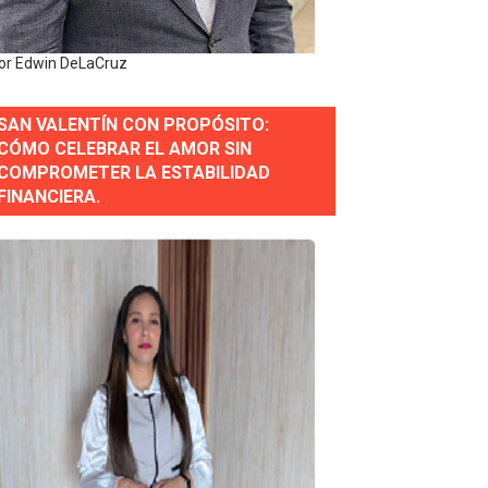
or gastronómico
or Edwin DeLaCruz
estión comunicacional en salud
SAN VALENTÍN CON PROPÓSITO:
CÓMO CELEBRAR EL AMOR SIN
e Presa de Guaiguí: "Es ignorancia supina"
COMPROMETER LA ESTABILIDAD
FINANCIERA.
gidas del país