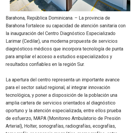
PRM escogerá este domingo su nueva cúpula directiva 
Barahona, República Dominicana. – La provincia de
Candidato a presidente del Colegio de Notarios hace ll
Barahona fortalece su capacidad de atención sanitaria con
la inauguración del Centro Diagnóstico Especializado
Digecac realizará Primer Festival de Plantas 2026
Larimar (Cedilar), una moderna propuesta de servicios
Josefa Castillo: Liderazgo y Transformación Social al F
diagnósticos médicos que incorpora tecnología de punta
para ampliar el acceso a estudios especializados y
Lee Ballester a los que se forman como agentes “Todo
resultados confiables en la región Sur.
Operativo Interinstitucional “Compromiso Ambiental 2.
La apertura del centro representa un importante avance
para el sector salud regional, al integrar innovación
tecnológica, y poner a disposición de la población una
amplia cartera de servicios orientados al diagnóstico
oportuno y la atención especializada, entre ellos prueba
de esfuerzo, MAPA (Monitoreo Ambulatorio de Presión
Arterial), Holter, sonografías, radiografías, ecografías,