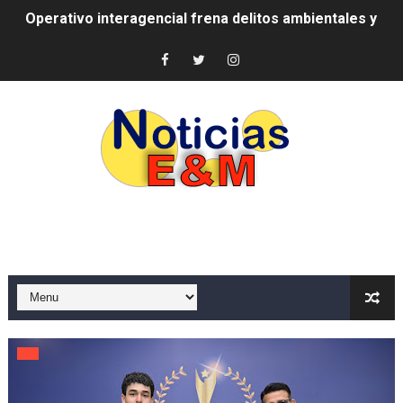
-Propeep y Gestión Presidencial encabezan entrega co
Ministerio de Defensa siembra esperanza y protege e
MICM y CECCOM retienen 213,355 galones de combustibl
Bienes Nacionales recauda más de RD 57 millones en s
Residentes en San Juan beneficiados con jornada asiste
El magistrado Henry Molina decidió no seguir en la Pre
​Domingo Plácido critica la situación económica y califi
Graduación XII Promoción Servicio Militar Voluntario
Fellito Suberví asegura en Carolina Mejía RD tiene la op
Hipótesis policial sobre atentado a balazos en la aven